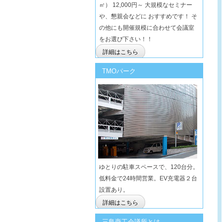
㎡） 12,000円～ 大規模なセミナー
や、懇親会などに おすすめです！ そ
の他にも開催規模に合わせて会議室
をお選び下さい！！
詳細はこちら
TMOパーク
ゆとりの駐車スペースで、120台分。
低料金で24時間営業。EV充電器２台
設置あり。
詳細はこちら
三島商工会議所とは