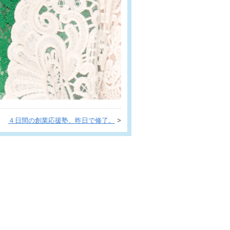
４日間の創業応援塾、昨日で修了。
>