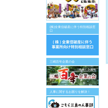
(株)全東信破産に伴う特別相談窓
口
三嶋百年企業の会
人事に関するお困りを解決！