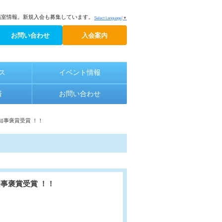
議室情報。新規入会も募集しています。
Select Language
▼
お問い合わせ
入会案内
ス
イベント情報
済
お問い合わせ
知事褒賞受賞 ！！
事褒賞受賞 ！！