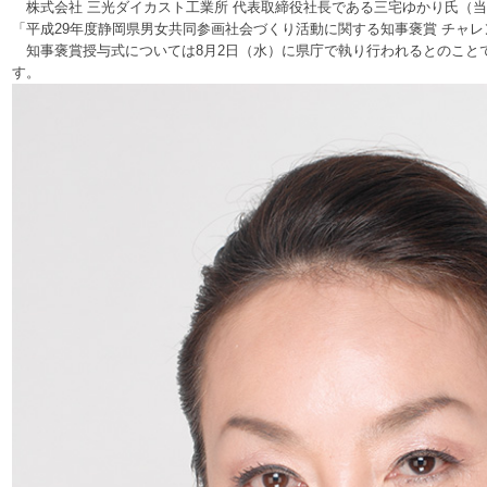
株式会社 三光ダイカスト工業所 代表取締役社長である三宅ゆかり氏（
「平成29年度静岡県男女共同参画社会づくり活動に関する知事褒賞 チャレ
知事褒賞授与式については8月2日（水）に県庁で執り行われるとのこと
す。