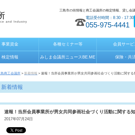
三島市の街情報と商工会議所の検定情報、貸し会
所
電話受付時間：8:30 - 17:30
ce and Industry
055-975-4441
事業資金
各種セミナー等
会員サービ
検定情報
みしま会議所ニュースBE.ME
保険・共
三島商工会議所
>
新着情報
> 速報！当所会員事業所が男女共同参画社会づくり活動に関する
新着情報
速報！当所会員事業所が男女共同参画社会づくり活動に関する知
2017年07月24日