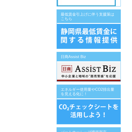
最低賃金引上げに伴う支援策は
こちら
日商Assist Biz
エネルギー使用量やCO2排出量
を見える化に！