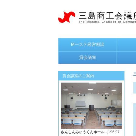
三島商工会議
The Mishima Chamber of Commer
Mーステ経営相談
貸会議室
貸会議室のご案内
さんしんみゅうくんホール
（196.97