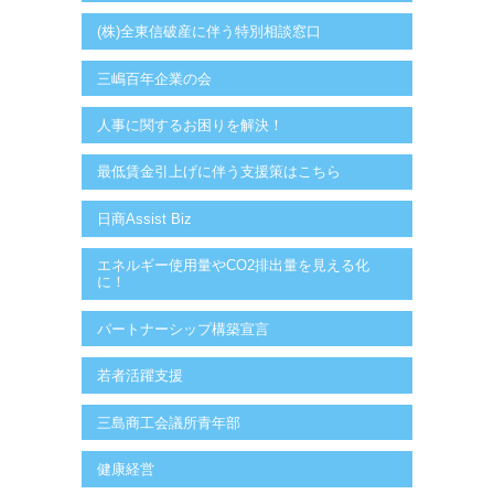
(株)全東信破産に伴う特別相談窓口
三嶋百年企業の会
人事に関するお困りを解決！
最低賃金引上げに伴う支援策はこちら
日商Assist Biz
エネルギー使用量やCO2排出量を見える化
に！
パートナーシップ構築宣言
若者活躍支援
三島商工会議所青年部
健康経営