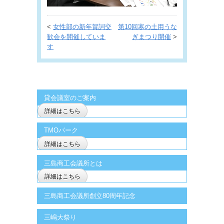
<
女性部の新年賀詞交
第10回寒の土用うな
歓会を開催していま
ぎまつり開催
>
す
貸会議室のご案内
詳細はこちら
TMOパーク
詳細はこちら
三島商工会議所とは
詳細はこちら
三島商工会議所創立80周年記念
三嶋大祭り