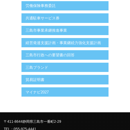
労働保険事務委託
共通駐車サービス券
三島市事業承継推進事業
経営発達支援計画・事業継続力強化支援計画
三島市行政への要望書の回答
三島ブランド
貿易証明書
マイナビ2027
〒411-8644静岡県三島市一番町2-29
TEL：055-975-4441