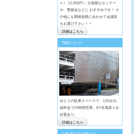
㎡） 12,000円～ 大規模なセミナー
や、懇親会などに おすすめです！ そ
の他にも開催規模に合わせて会議室
をお選び下さい！！
詳細はこちら
TMOパーク
ゆとりの駐車スペースで、120台分。
低料金で24時間営業。EV充電器２台
設置あり。
詳細はこちら
三島商工会議所とは