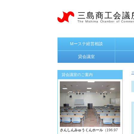
三島商工会議
The Mishima Chamber of Commer
Mーステ経営相談
貸会議室
貸会議室のご案内
さんしんみゅうくんホール
（196.97