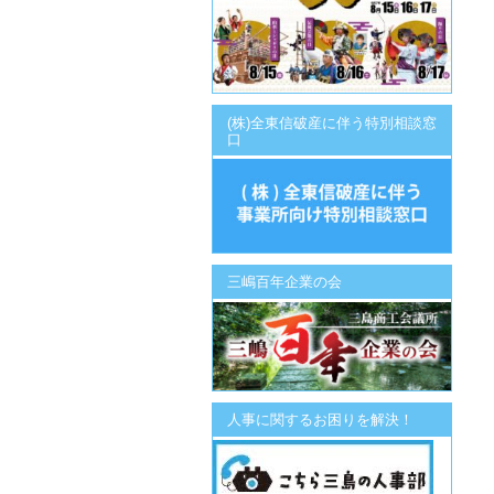
(株)全東信破産に伴う特別相談窓
口
三嶋百年企業の会
人事に関するお困りを解決！