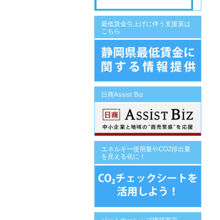
最低賃金引上げに伴う支援策は
こちら
日商Assist Biz
エネルギー使用量やCO2排出量
を見える化に！