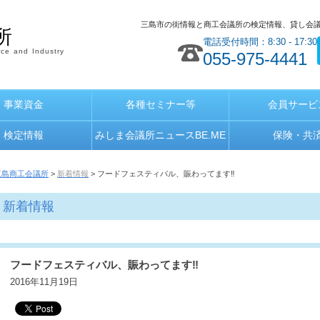
三島市の街情報と商工会議所の検定情報、貸し会
所
電話受付時間：8:30 - 17:30
ce and Industry
055-975-4441
事業資金
各種セミナー等
会員サービ
検定情報
みしま会議所ニュースBE.ME
保険・共
三島商工会議所
>
新着情報
> フードフェスティバル、賑わってます‼
新着情報
フードフェスティバル、賑わってます‼
2016年11月19日