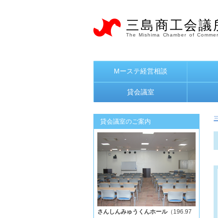
三島商工会議
The Mishima Chamber of Commer
Mーステ経営相談
貸会議室
貸会議室のご案内
さんしんみゅうくんホール
（196.97