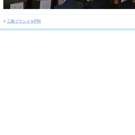
<
三島ブランドをPR!