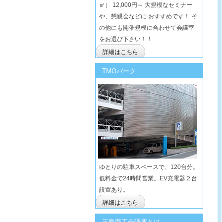
㎡） 12,000円～ 大規模なセミナー
や、懇親会などに おすすめです！ そ
の他にも開催規模に合わせて会議室
をお選び下さい！！
詳細はこちら
TMOパーク
ゆとりの駐車スペースで、120台分。
低料金で24時間営業。EV充電器２台
設置あり。
詳細はこちら
三島商工会議所とは