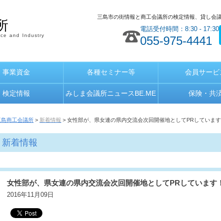
三島市の街情報と商工会議所の検定情報、貸し会
所
電話受付時間：8:30 - 17:30
ce and Industry
055-975-4441
事業資金
各種セミナー等
会員サービ
検定情報
みしま会議所ニュースBE.ME
保険・共
三島商工会議所
>
新着情報
> 女性部が、県女連の県内交流会次回開催地としてPRしていま
新着情報
女性部が、県女連の県内交流会次回開催地としてPRしています
2016年11月09日