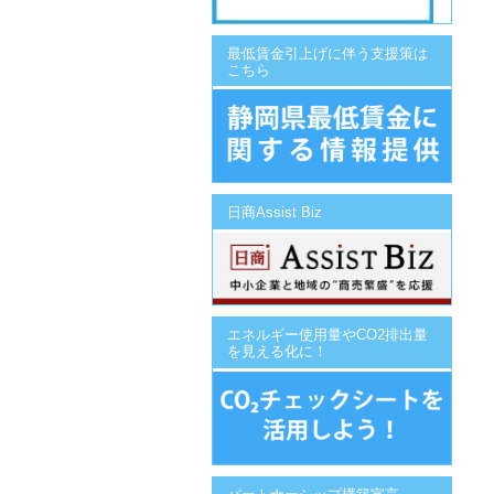
最低賃金引上げに伴う支援策は
こちら
日商Assist Biz
エネルギー使用量やCO2排出量
を見える化に！