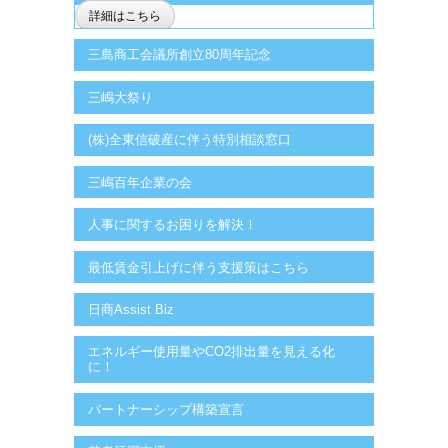
詳細はこちら
三島商工会議所創立80周年記念
三嶋大祭り
(株)全東信破産に伴う特別相談窓口
三嶋百年企業の会
人事に関するお困りを解決！
最低賃金引上げに伴う支援策はこちら
日商Assist Biz
エネルギー使用量やCO2排出量を見える化
に！
パートナーシップ構築宣言