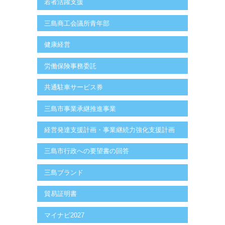
若者活躍支援
三島商工会議所青年部
健康経営
労働保険事務委託
共通駐車サービス券
三島市事業承継推進事業
経営発達支援計画・事業継続力強化支援計画
三島市行政への要望書の回答
三島ブランド
貿易証明書
マイナビ2027