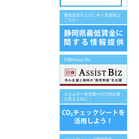
最低賃金引上げに伴う支援策は
こちら
日商Assist Biz
エネルギー使用量やCO2排出量
を見える化に！