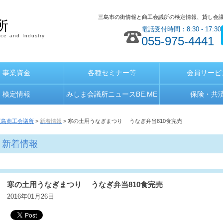
三島市の街情報と商工会議所の検定情報、貸し会
所
電話受付時間：8:30 - 17:30
ce and Industry
055-975-4441
事業資金
各種セミナー等
会員サービ
検定情報
みしま会議所ニュースBE.ME
保険・共
三島商工会議所
>
新着情報
> 寒の土用うなぎまつり うなぎ弁当810食完売
新着情報
寒の土用うなぎまつり うなぎ弁当810食完売
2016年01月26日