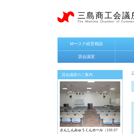
三島商工会議
The Mishima Chamber of Commer
Mーステ経営相談
貸会議室
貸会議室のご案内
さんしんみゅうくんホール
（196.97