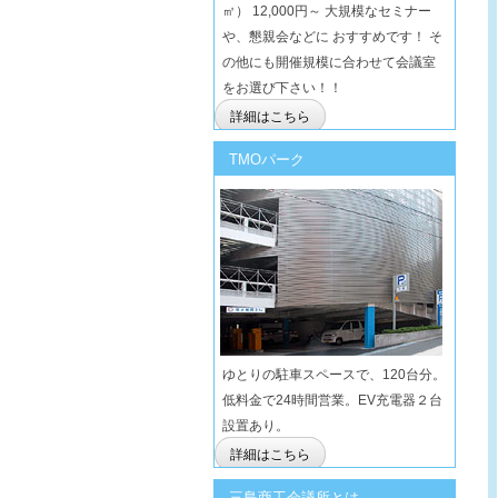
㎡） 12,000円～ 大規模なセミナー
や、懇親会などに おすすめです！ そ
の他にも開催規模に合わせて会議室
をお選び下さい！！
詳細はこちら
TMOパーク
ゆとりの駐車スペースで、120台分。
低料金で24時間営業。EV充電器２台
設置あり。
詳細はこちら
三島商工会議所とは