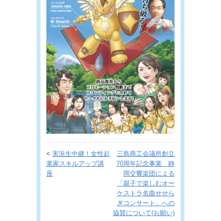
<
実況生中継！女性起
三島商工会議所創立
業家スキルアップ講
70周年記念事業 静
座
岡交響楽団による
「親子で楽しむオー
ケストラ名曲せせら
ぎコンサート」への
協賛について(お願い)