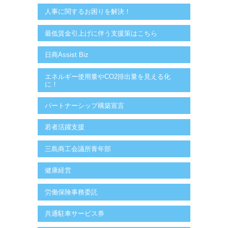
人事に関するお困りを解決！
最低賃金引上げに伴う支援策はこちら
日商Assist Biz
エネルギー使用量やCO2排出量を見える化
に！
パートナーシップ構築宣言
若者活躍支援
三島商工会議所青年部
健康経営
労働保険事務委託
共通駐車サービス券