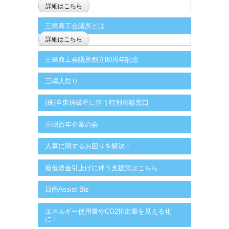
詳細はこちら
三島商工会議所とは
詳細はこちら
三島商工会議所創立80周年記念
三嶋大祭り
(株)全東信破産に伴う特別相談窓口
三嶋百年企業の会
人事に関するお困りを解決！
最低賃金引上げに伴う支援策はこちら
日商Assist Biz
エネルギー使用量やCO2排出量を見える化
に！