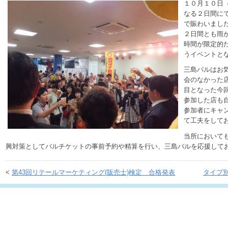
１０月１０日
なる２日間に
で賑わいまし
２日間とも雨
時間が限定的
うイベントと
三島バルはお
会のなかった
目となった今
参加した店も
参加者にキャ
て工夫をして
当所において
興対策としてバルチケットの事前予約や精算を行い、三島バルを応援して
<
第43回リテールマーケティング(販売士)検定 合格発表
タイプ