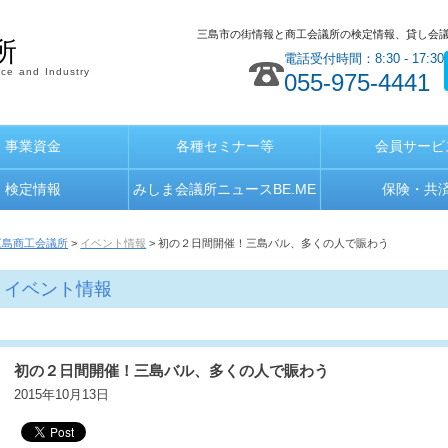
三島市の街情報と商工会議所の検定情報、貸し会
所
電話受付時間：8:30 - 17:30
ce and Industry
055-975-4441
事業資金
各種セミナー等
会員サービ
検定情報
みしま会議所ニュースBE.ME
保険・共
三島商工会議所
>
イベント情報
> 初の２日間開催！三島バル、多くの人で賑わう
イベント情報
初の２日間開催！三島バル、多くの人で賑わう
2015年10月13日