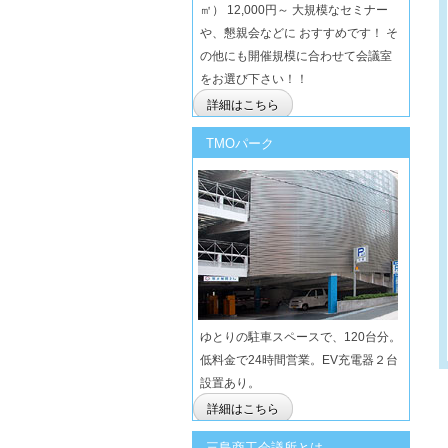
㎡） 12,000円～ 大規模なセミナー
や、懇親会などに おすすめです！ そ
の他にも開催規模に合わせて会議室
をお選び下さい！！
詳細はこちら
TMOパーク
ゆとりの駐車スペースで、120台分。
低料金で24時間営業。EV充電器２台
設置あり。
詳細はこちら
三島商工会議所とは