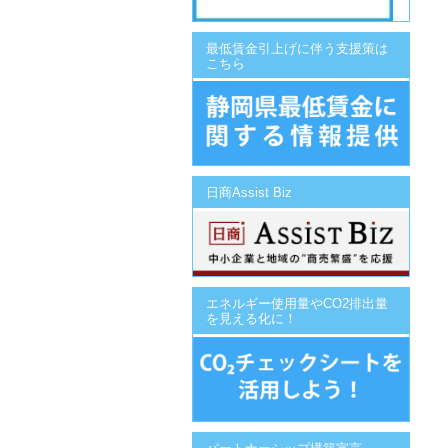
最低賃金引上げに伴う支援策は
こちら
日商Assist Biz
エネルギー使用量やCO2排出量
を見える化に！