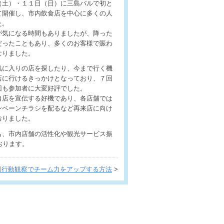
（土）・１１日（日）に三島バルで初と
て開催し、市内飲食店を中心に多くの人
た。
が気になる時間もありましたが、降った
だったこともあり、多くのお客様で賑わ
なりました。
気に入りの店を探したり、今まで行く機
店に行けるきっかけとなっており、７回
回も参加者に大変好評でした。
自店を宣伝する好機であり、各店舗では
ンペーンチラシを配るなど再来店に向け
おりました。
も、市内店舗の活性化や観光サービス振
おります。
別行動観察でチーム力をアップする方法
>