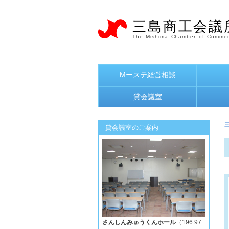
三島商工会議
The Mishima Chamber of Commer
Mーステ経営相談
貸会議室
貸会議室のご案内
さんしんみゅうくんホール
（196.97