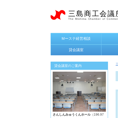
三島商工会議
The Mishima Chamber of Commer
Mーステ経営相談
貸会議室
貸会議室のご案内
さんしんみゅうくんホール
（196.97