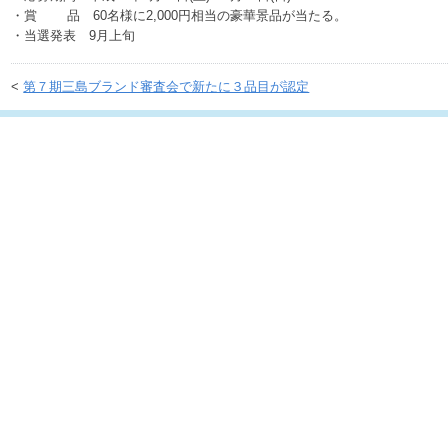
・賞 品 60名様に2,000円相当の豪華景品が当たる。
・当選発表 9月上旬
<
第７期三島ブランド審査会で新たに３品目が認定