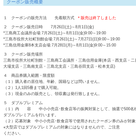
クーポン販売概要
１ クーポンの販売方法 先着順方式
＊販売は終了しました
２ クーポン販売日時 7月26日(土)～8月1日(金)
*三島商工会議所会場:7月26日(土)～8月1日(金)9:00～19:00
*三島市役所大社町別館会場:7月26日(土)～7月27日(日)9:00～19:00
*三島信用金庫8本支店会場:7月28日(月)～8月1日(金)9:00～15:00
３ クーポン販売場所
三島市役所大社町別館・三島商工会議所・三島信用金庫(本店・西支店・二
大場支店・三島南支店・三島北支店・三島谷田支店・松本支店)
４ 商品券購入範囲・限度額
（１）購入者の居住地、年齢、国籍などは問いません。
（２）1人1回5冊まで購入可能。
（３）現金のみの販売とし、領収書は発行致しません。
５ ダブルプレミアム
（１）内 容 中小小売店･飲食店等の振興対策として、抽選で500名様に
ダブルプレミアムを行います。
（２）応募対象 中小小売店･飲食店等で使用されたクーポン券のみが対象
※大型店ではダブルプレミアムの対象にはなりませんので、ご注意
ください。