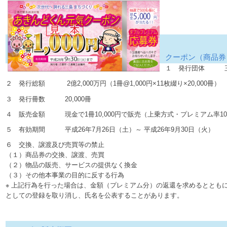
クーポン（商品券
１ 発行団体 三
２ 発行総額 2億2,000万円（1冊@1,000円×11枚綴り×20,000冊）
３ 発行冊数 20,000冊
４ 販売金額 現金で1冊10,000円で販売（上乗方式・プレミアム率1
５ 有効期間 平成26年7月26日（土）～ 平成26年9月30日（火）
６ 交換、譲渡及び売買等の禁止
（１）商品券の交換、譲渡、売買
（２）物品の販売、サービスの提供なく換金
（３）その他本事業の目的に反する行為
※ 上記行為を行った場合は、金額（プレミアム分）の返還を求めるととも
としての登録を取り消し、氏名を公表することがあります。