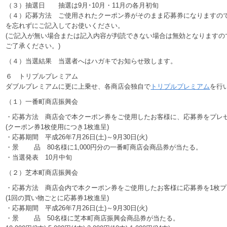
（３）抽選日 抽選は9月･10月・11月の各月初旬
（４）応募方法 ご使用されたクーポン券がそのまま応募券になりますので、
を忘れずにご記入してお使いください。
(ご記入が無い場合または記入内容が判読できない場合は無効となりますの
ご了承ください。)
（４）当選結果 当選者へはハガキでお知らせ致します。
６ トリプルプレミアム
ダブルプレミアムに更に上乗せ、各商店会独自で
トリプルプレミアム
を行
（１）一番町商店振興会
・応募方法 商店会で本クーポン券をご使用したお客様に、応募券をプレゼ
(クーポン券1枚使用につき1枚進呈)
・応募期間 平成26年7月26日(土)～9月30日(火)
・景 品 80名様に1,000円分の一番町商店会商品券が当たる。
・当選発表 10月中旬
（２）芝本町商店振興会
・応募方法 商店会内で本クーポン券をご使用したお客様に応募券を1枚プ
(1回の買い物ごとに応募券1枚進呈)
・応募期間 平成26年7月26日(土)～9月30日(火)
・景 品 50名様に芝本町商店振興会商品券が当たる。