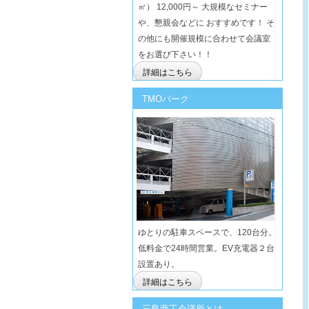
㎡） 12,000円～ 大規模なセミナー
や、懇親会などに おすすめです！ そ
の他にも開催規模に合わせて会議室
をお選び下さい！！
詳細はこちら
TMOパーク
ゆとりの駐車スペースで、120台分。
低料金で24時間営業。EV充電器２台
設置あり。
詳細はこちら
三島商工会議所とは