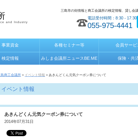
三島市の街情報と商工会議所の検定情報、貸し会
所
電話受付時間：8:30 - 17:30
ce and Industry
055-975-4441
事業資金
各種セミナー等
会員サービ
検定情報
みしま会議所ニュースBE.ME
保険・共
三島商工会議所
>
イベント情報
> あきんどくん元気クーポン券について
イベント情報
あきんどくん元気クーポン券について
2014年07月31日