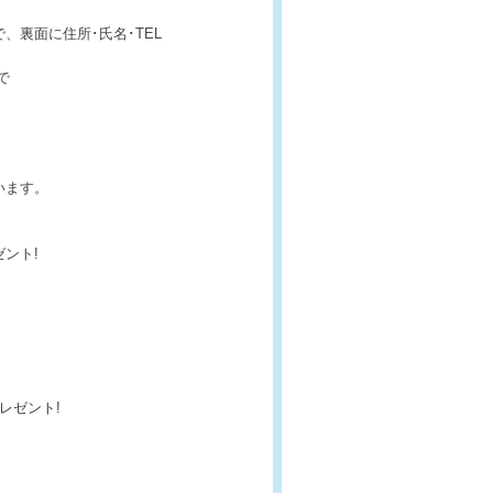
裏面に住所･氏名･TEL
で
います。
ント!
レゼント!