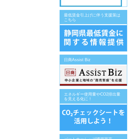
最低賃金引上げに伴う支援策は
こちら
日商Assist Biz
エネルギー使用量やCO2排出量
を見える化に！