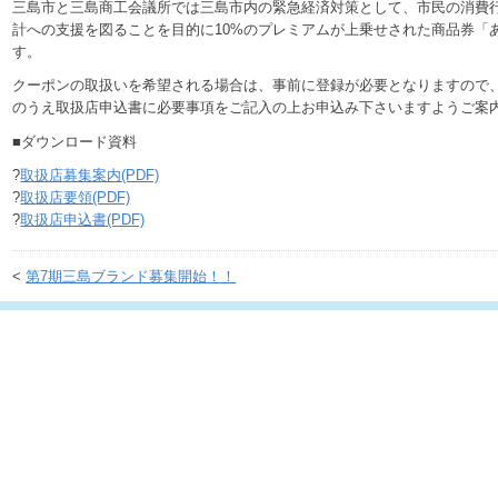
三島市と三島商工会議所では三島市内の緊急経済対策として、市民の消費
計への支援を図ることを目的に10%のプレミアムが上乗せされた商品券「
す。
クーポンの取扱いを希望される場合は、事前に登録が必要となりますので
のうえ取扱店申込書に必要事項をご記入の上お申込み下さいますようご案
■ダウンロード資料
?
取扱店募集案内(PDF)
?
取扱店要領(PDF)
?
取扱店申込書(PDF)
<
第7期三島ブランド募集開始！！