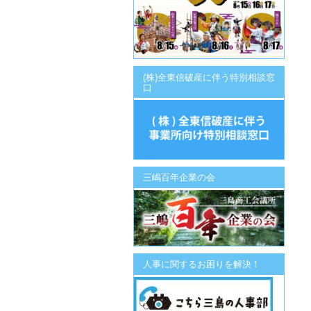
(株)全東信破産に伴う特別相談窓
口
三嶋百年企業の会
人事に関するお困りを解決！