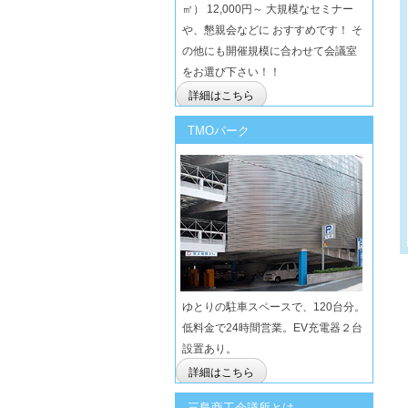
㎡） 12,000円～ 大規模なセミナー
や、懇親会などに おすすめです！ そ
の他にも開催規模に合わせて会議室
をお選び下さい！！
詳細はこちら
TMOパーク
ゆとりの駐車スペースで、120台分。
低料金で24時間営業。EV充電器２台
設置あり。
詳細はこちら
三島商工会議所とは