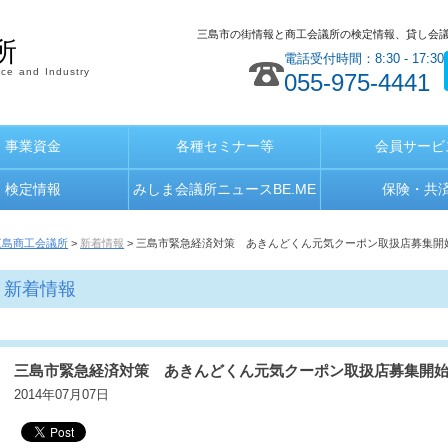
三島市の街情報と商工会議所の検定情報、貸し会
所
電話受付時間：8:30 - 17:30
ce and Industry
055-975-4441
事業資金
各種セミナー等
会員サービ
検定情報
みしま会議所ニュースBE.ME
保険・共
三島商工会議所
>
新着情報
> 三島市緊急経済対策 あきんどくん元気クーポン取扱店募集開
新着情報
三島市緊急経済対策 あきんどくん元気クーポン取扱店募集開
2014年07月07日