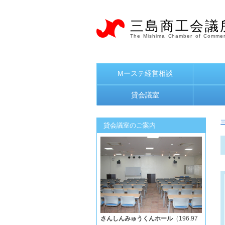
三島商工会議
The Mishima Chamber of Commer
Mーステ経営相談
貸会議室
貸会議室のご案内
さんしんみゅうくんホール
（196.97