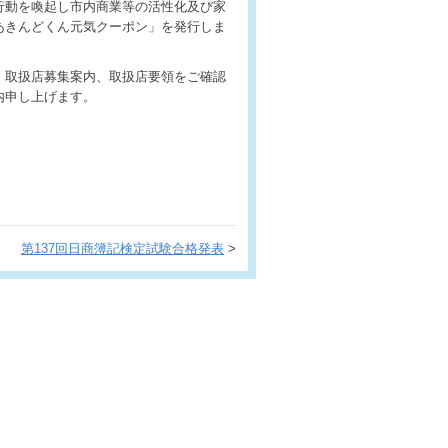
行動を喚起し市内商業等の活性化及び家
あきんどくん元気クーポン」を発行しま
、取扱店募集案内、取扱店要領をご確認
内申し上げます。
第137回日商簿記検定試験合格発表
>