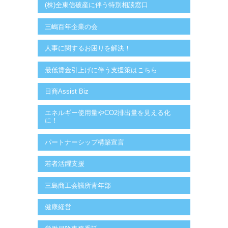
(株)全東信破産に伴う特別相談窓口
三嶋百年企業の会
人事に関するお困りを解決！
最低賃金引上げに伴う支援策はこちら
日商Assist Biz
エネルギー使用量やCO2排出量を見える化
に！
パートナーシップ構築宣言
若者活躍支援
三島商工会議所青年部
健康経営