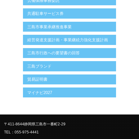
労働保険事務委託
共通駐車サービス券
三島市事業承継推進事業
経営発達支援計画・事業継続力強化支援計画
三島市行政への要望書の回答
三島ブランド
貿易証明書
マイナビ2027
〒411-8644静岡県三島市一番町2-29
TEL：055-975-4441