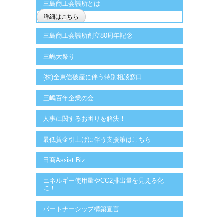
三島商工会議所とは
詳細はこちら
三島商工会議所創立80周年記念
三嶋大祭り
(株)全東信破産に伴う特別相談窓口
三嶋百年企業の会
人事に関するお困りを解決！
最低賃金引上げに伴う支援策はこちら
日商Assist Biz
エネルギー使用量やCO2排出量を見える化
に！
パートナーシップ構築宣言