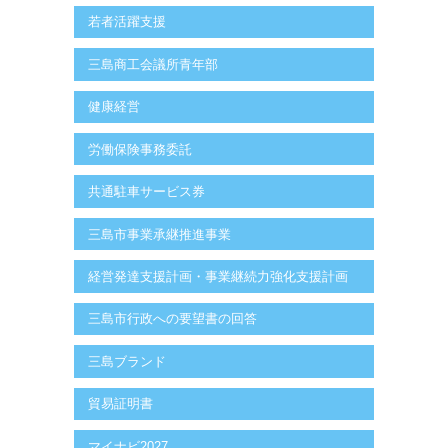
若者活躍支援
三島商工会議所青年部
健康経営
労働保険事務委託
共通駐車サービス券
三島市事業承継推進事業
経営発達支援計画・事業継続力強化支援計画
三島市行政への要望書の回答
三島ブランド
貿易証明書
マイナビ2027