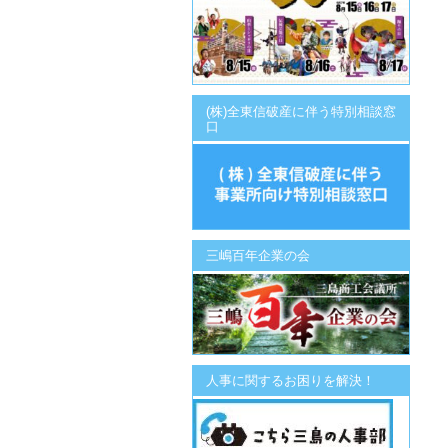
(株)全東信破産に伴う特別相談窓
口
三嶋百年企業の会
人事に関するお困りを解決！