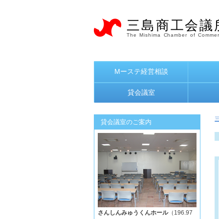
三島商工会議
The Mishima Chamber of Commer
Mーステ経営相談
貸会議室
貸会議室のご案内
さんしんみゅうくんホール
（196.97