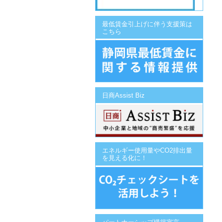
最低賃金引上げに伴う支援策は
こちら
日商Assist Biz
エネルギー使用量やCO2排出量
を見える化に！