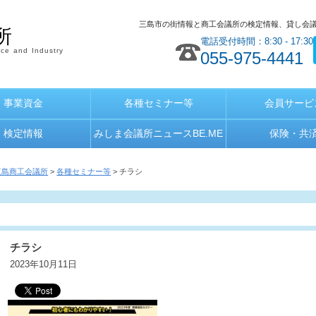
三島市の街情報と商工会議所の検定情報、貸し会
所
電話受付時間：8:30 - 17:30
ce and Industry
055-975-4441
事業資金
各種セミナー等
会員サービ
検定情報
みしま会議所ニュースBE.ME
保険・共
三島商工会議所
>
各種セミナー等
> チラシ
チラシ
2023年10月11日