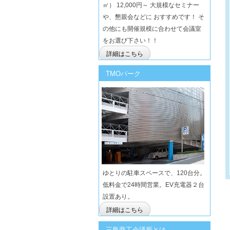
㎡） 12,000円～ 大規模なセミナー
や、懇親会などに おすすめです！ そ
の他にも開催規模に合わせて会議室
をお選び下さい！！
詳細はこちら
TMOパーク
ゆとりの駐車スペースで、120台分。
低料金で24時間営業。EV充電器２台
設置あり。
詳細はこちら
三島商工会議所とは