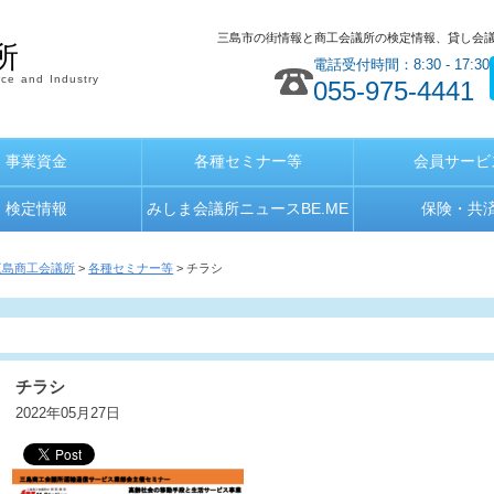
三島市の街情報と商工会議所の検定情報、貸し会
所
電話受付時間：8:30 - 17:30
ce and Industry
055-975-4441
事業資金
各種セミナー等
会員サービ
検定情報
みしま会議所ニュースBE.ME
保険・共
三島商工会議所
>
各種セミナー等
> チラシ
チラシ
2022年05月27日