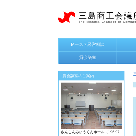
三島商工会議
The Mishima Chamber of Commer
Mーステ経営相談
貸会議室
貸会議室のご案内
さんしんみゅうくんホール
（196.97