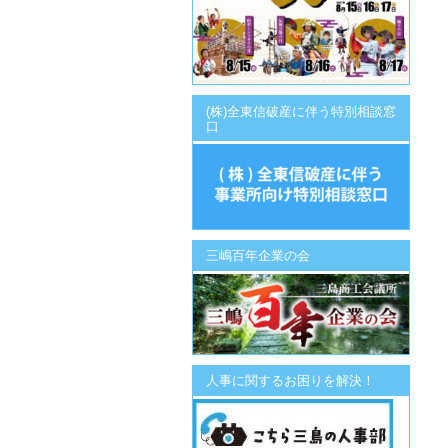
(株)全東信破産に伴う特別相談窓
口
三嶋百年企業の会
人事に関するお困りを解決！