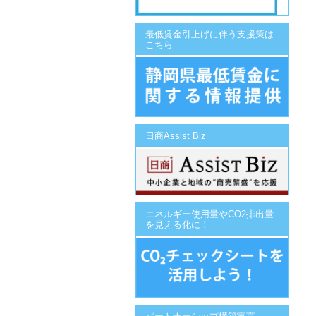
最低賃金引上げに伴う支援策は
こちら
日商Assist Biz
エネルギー使用量やCO2排出量
を見える化に！