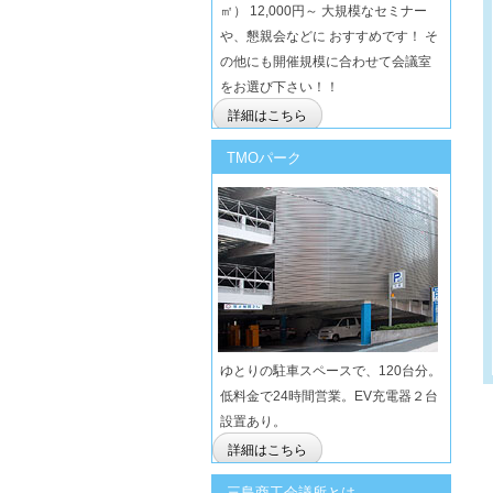
㎡） 12,000円～ 大規模なセミナー
や、懇親会などに おすすめです！ そ
の他にも開催規模に合わせて会議室
をお選び下さい！！
詳細はこちら
TMOパーク
ゆとりの駐車スペースで、120台分。
低料金で24時間営業。EV充電器２台
設置あり。
詳細はこちら
三島商工会議所とは