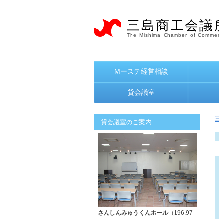
三島商工会議
The Mishima Chamber of Commer
Mーステ経営相談
貸会議室
貸会議室のご案内
さんしんみゅうくんホール
（196.97