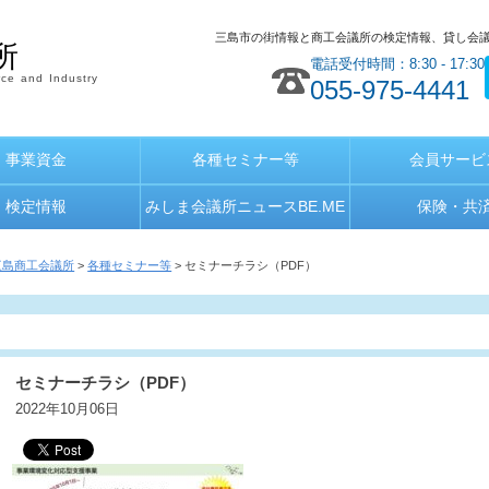
三島市の街情報と商工会議所の検定情報、貸し会
所
電話受付時間：8:30 - 17:30
ce and Industry
055-975-4441
事業資金
各種セミナー等
会員サービ
検定情報
みしま会議所ニュースBE.ME
保険・共
三島商工会議所
>
各種セミナー等
> セミナーチラシ（PDF）
セミナーチラシ（PDF）
2022年10月06日