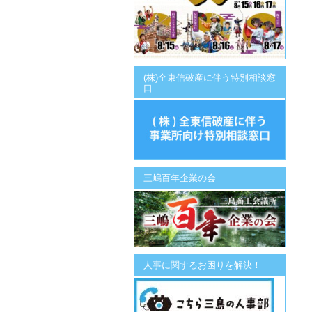
(株)全東信破産に伴う特別相談窓
口
三嶋百年企業の会
人事に関するお困りを解決！