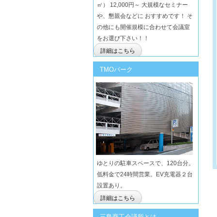
㎡） 12,000円～ 大規模なセミナー
や、懇親会などに おすすめです！ そ
の他にも開催規模に合わせて会議室
をお選び下さい！！
詳細はこちら
TMOパーク
ゆとりの駐車スペースで、120台分。
低料金で24時間営業。EV充電器２台
設置あり。
詳細はこちら
三島商工会議所とは