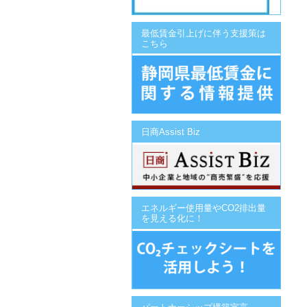
最低賃金引上げに伴う支援策は
こちら
日商Assist Biz
エネルギー使用量やCO2排出量
を見える化に！