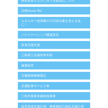
最低賃金引上げに伴う支援策はこちら
日商Assist Biz
エネルギー使用量やCO2排出量を見える化
に！
パートナーシップ構築宣言
若者活躍支援
三島商工会議所青年部
健康経営
労働保険事務委託
共通駐車サービス券
三島市事業承継推進事業
経営発達支援計画・事業継続力強化支援計画