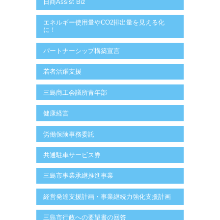
日商Assist Biz
エネルギー使用量やCO2排出量を見える化
に！
パートナーシップ構築宣言
若者活躍支援
三島商工会議所青年部
健康経営
労働保険事務委託
共通駐車サービス券
三島市事業承継推進事業
経営発達支援計画・事業継続力強化支援計画
三島市行政への要望書の回答