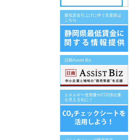
最低賃金引上げに伴う支援策は
こちら
日商Assist Biz
エネルギー使用量やCO2排出量
を見える化に！