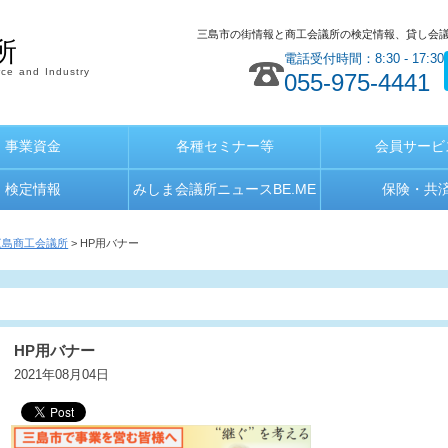
三島市の街情報と商工会議所の検定情報、貸し会
所
電話受付時間：8:30 - 17:30
ce and Industry
055-975-4441
事業資金
各種セミナー等
会員サービ
検定情報
みしま会議所ニュースBE.ME
保険・共
三島商工会議所
> HP用バナー
HP用バナー
2021年08月04日