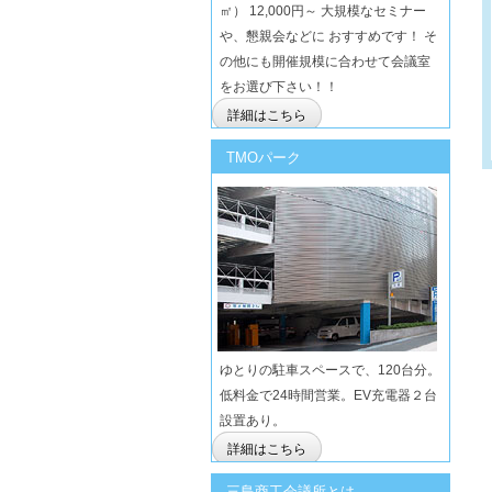
㎡） 12,000円～ 大規模なセミナー
や、懇親会などに おすすめです！ そ
の他にも開催規模に合わせて会議室
をお選び下さい！！
詳細はこちら
TMOパーク
ゆとりの駐車スペースで、120台分。
低料金で24時間営業。EV充電器２台
設置あり。
詳細はこちら
三島商工会議所とは