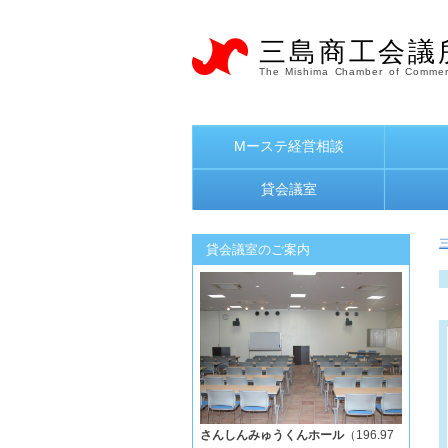
三島商工会議
The Mishima Chamber of Commer
Mーステ経営相談
貸会議室
貸会議室のご案内
さんしんみゅうくんホール
（196.97