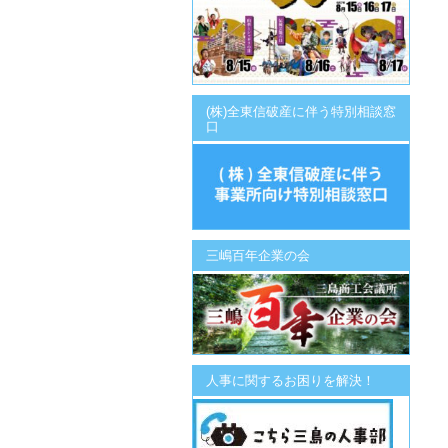
(株)全東信破産に伴う特別相談窓
口
三嶋百年企業の会
人事に関するお困りを解決！