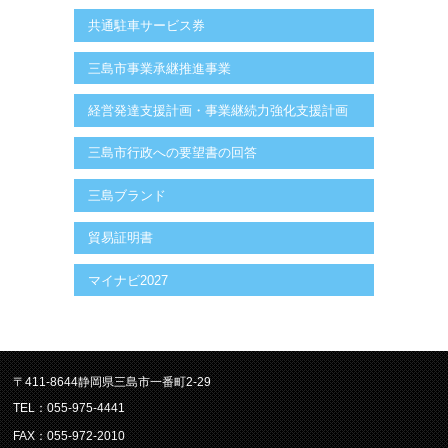
共通駐車サービス券
三島市事業承継推進事業
経営発達支援計画・事業継続力強化支援計画
三島市行政への要望書の回答
三島ブランド
貿易証明書
マイナビ2027
〒411-8644静岡県三島市一番町2-29
TEL：055-975-4441
FAX：055-972-2010