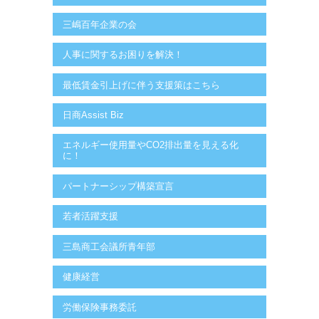
三嶋百年企業の会
人事に関するお困りを解決！
最低賃金引上げに伴う支援策はこちら
日商Assist Biz
エネルギー使用量やCO2排出量を見える化
に！
パートナーシップ構築宣言
若者活躍支援
三島商工会議所青年部
健康経営
労働保険事務委託