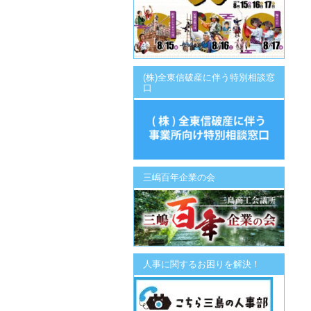
(株)全東信破産に伴う特別相談窓
口
三嶋百年企業の会
人事に関するお困りを解決！