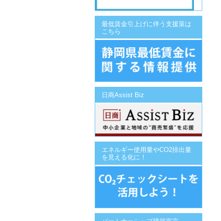
最低賃金引上げに伴う支援策は
こちら
日商Assist Biz
エネルギー使用量やCO2排出量
を見える化に！