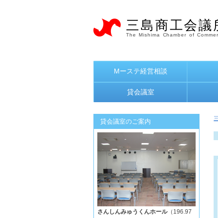
三島商工会議
The Mishima Chamber of Commer
Mーステ経営相談
貸会議室
貸会議室のご案内
さんしんみゅうくんホール
（196.97