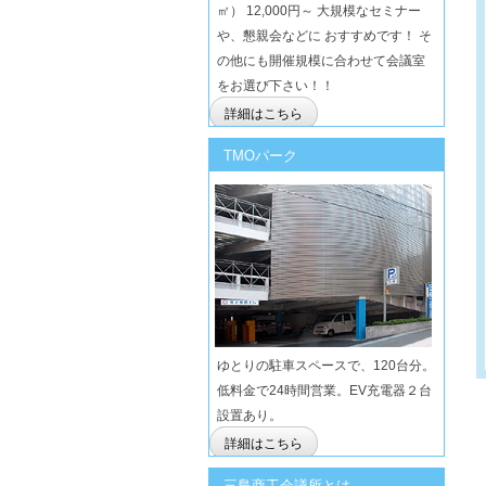
㎡） 12,000円～ 大規模なセミナー
や、懇親会などに おすすめです！ そ
の他にも開催規模に合わせて会議室
をお選び下さい！！
詳細はこちら
TMOパーク
ゆとりの駐車スペースで、120台分。
低料金で24時間営業。EV充電器２台
設置あり。
詳細はこちら
三島商工会議所とは