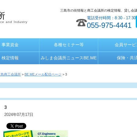
三島市の街情報と商工会議所の検定情報、貸し会
所
電話受付時間：8:30 - 17:30
ce and Industry
055-975-4441
事業資金
各種セミナー等
会員サービ
検定情報
みしま会議所ニュースBE.ME
保険・共
三島商工会議所
>
BE.MEメール配信ページ
> 3
3
2024年07月17日