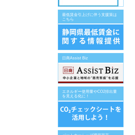
最低賃金引上げに伴う支援策は
こちら
日商Assist Biz
エネルギー使用量やCO2排出量
を見える化に！