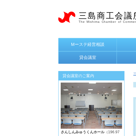
三島商工会議
The Mishima Chamber of Commer
Mーステ経営相談
貸会議室
貸会議室のご案内
さんしんみゅうくんホール
（196.97