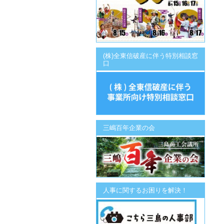
(株)全東信破産に伴う特別相談窓
口
三嶋百年企業の会
人事に関するお困りを解決！