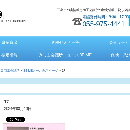
三島市の街情報と商工会議所の検定情報、貸し会
所
電話受付時間：8:30 - 17:30
ce and Industry
055-975-4441
事業資金
各種セミナー等
会員サービ
検定情報
みしま会議所ニュースBE.ME
保険・共
三島商工会議所
>
BE.MEメール配信ページ
> 17
17
2024年08月19日