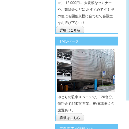
㎡） 12,000円～ 大規模なセミナー
や、懇親会などに おすすめです！ そ
の他にも開催規模に合わせて会議室
をお選び下さい！！
詳細はこちら
TMOパーク
ゆとりの駐車スペースで、120台分。
低料金で24時間営業。EV充電器２台
設置あり。
詳細はこちら
三島商工会議所とは