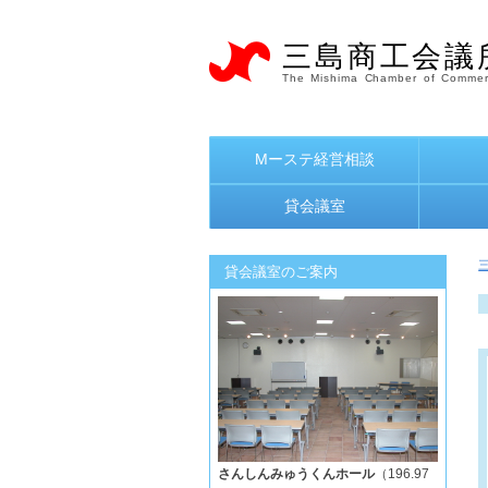
三島商工会議
The Mishima Chamber of Commer
Mーステ経営相談
貸会議室
貸会議室のご案内
さんしんみゅうくんホール
（196.97