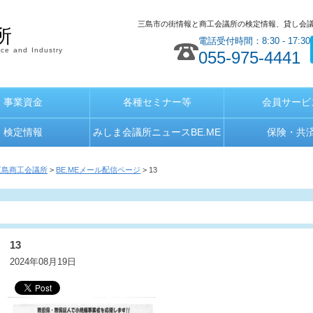
三島市の街情報と商工会議所の検定情報、貸し会
所
電話受付時間：8:30 - 17:30
ce and Industry
055-975-4441
事業資金
各種セミナー等
会員サービ
検定情報
みしま会議所ニュースBE.ME
保険・共
三島商工会議所
>
BE.MEメール配信ページ
> 13
13
2024年08月19日