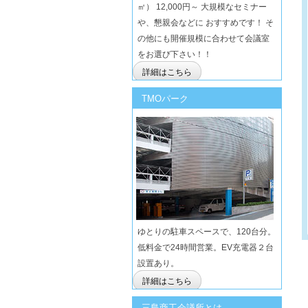
㎡） 12,000円～ 大規模なセミナー
や、懇親会などに おすすめです！ そ
の他にも開催規模に合わせて会議室
をお選び下さい！！
詳細はこちら
TMOパーク
ゆとりの駐車スペースで、120台分。
低料金で24時間営業。EV充電器２台
設置あり。
詳細はこちら
三島商工会議所とは