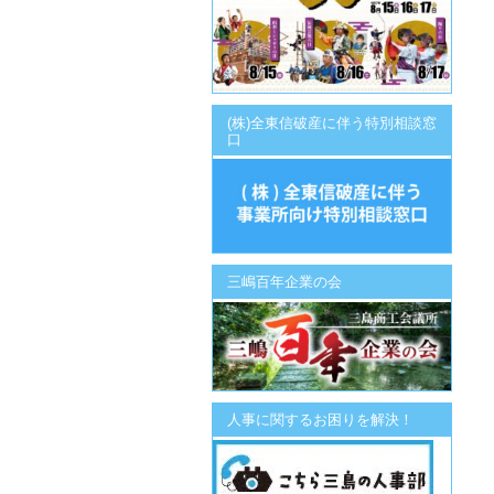
(株)全東信破産に伴う特別相談窓
口
三嶋百年企業の会
人事に関するお困りを解決！