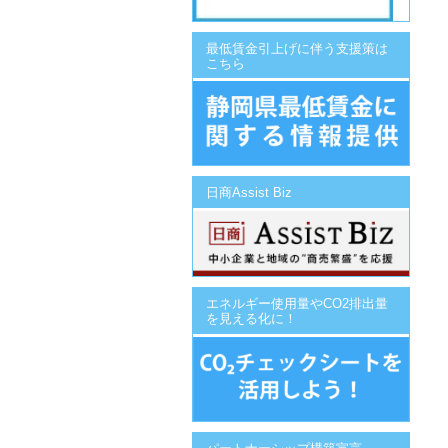
最低賃金引上げに伴う支援策は
こちら
日商Assist Biz
エネルギー使用量やCO2排出量
を見える化に！