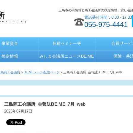
三島市の街情報と商工会議所の検定情報、貸し会
所
電話受付時間：8:30 - 17:30
ce and Industry
055-975-4441
事業資金
各種セミナー等
会員サービ
検定情報
みしま会議所ニュースBE.ME
保険・共
三島商工会議所
>
BE.MEメール配信ページ
> 三島商工会議所_会報誌BE.ME_7月_web
三島商工会議所_会報誌BE.ME_7月_web
2025年07月17日