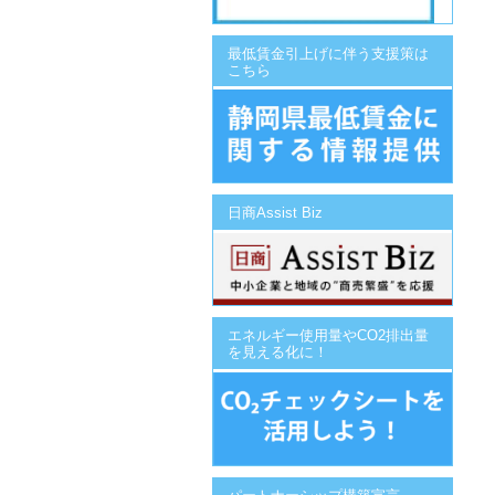
最低賃金引上げに伴う支援策は
こちら
日商Assist Biz
エネルギー使用量やCO2排出量
を見える化に！