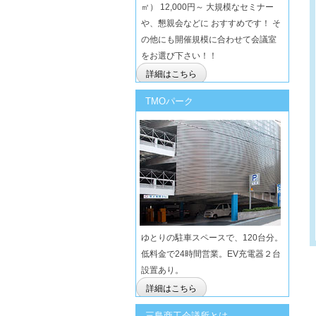
㎡） 12,000円～ 大規模なセミナー
や、懇親会などに おすすめです！ そ
の他にも開催規模に合わせて会議室
をお選び下さい！！
詳細はこちら
TMOパーク
ゆとりの駐車スペースで、120台分。
低料金で24時間営業。EV充電器２台
設置あり。
詳細はこちら
三島商工会議所とは