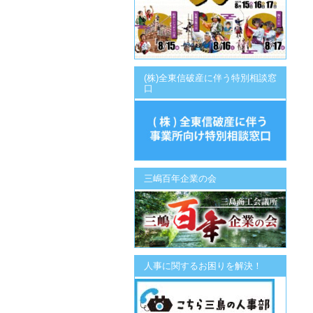
(株)全東信破産に伴う特別相談窓
口
三嶋百年企業の会
人事に関するお困りを解決！