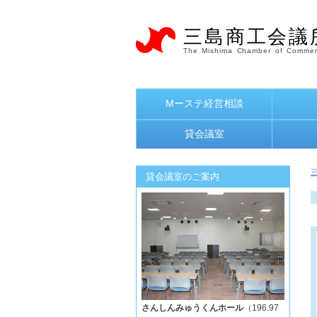
三島商工会議
The Mishima Chamber of Commer
Mーステ経営相談
貸会議室
貸会議室のご案内
さんしんみゅうくんホール
（196.97