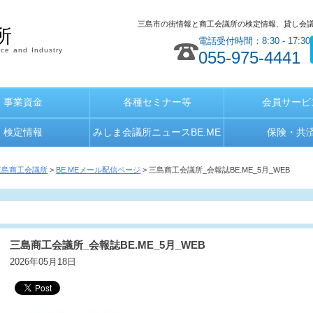
三島市の街情報と商工会議所の検定情報、貸し会
所
電話受付時間：8:30 - 17:30
ce and Industry
055-975-4441
事業資金
各種セミナー等
会員サービ
検定情報
みしま会議所ニュースBE.ME
保険・共
三島商工会議所
>
BE.MEメール配信ページ
> 三島商工会議所_会報誌BE.ME_5月_WEB
三島商工会議所_会報誌BE.ME_5月_WEB
2026年05月18日