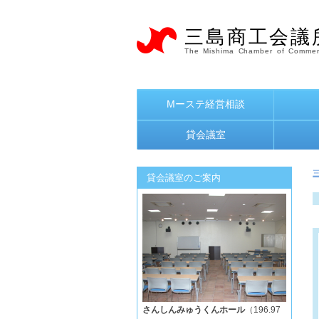
三島商工会議
The Mishima Chamber of Commer
Mーステ経営相談
貸会議室
貸会議室のご案内
さんしんみゅうくんホール
（196.97