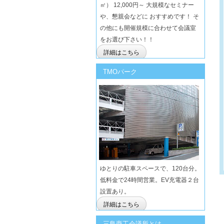
㎡） 12,000円～ 大規模なセミナー
や、懇親会などに おすすめです！ そ
の他にも開催規模に合わせて会議室
をお選び下さい！！
詳細はこちら
TMOパーク
ゆとりの駐車スペースで、120台分。
低料金で24時間営業。EV充電器２台
設置あり。
詳細はこちら
三島商工会議所とは