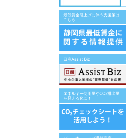
最低賃金引上げに伴う支援策は
こちら
日商Assist Biz
エネルギー使用量やCO2排出量
を見える化に！