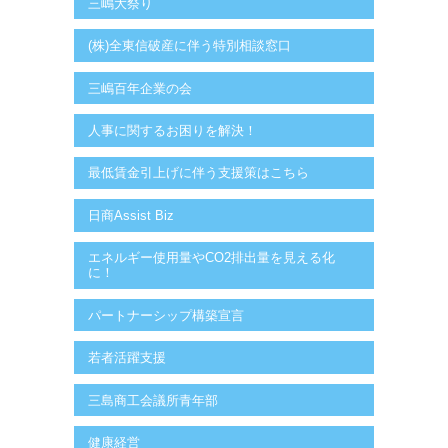
三嶋大祭り
(株)全東信破産に伴う特別相談窓口
三嶋百年企業の会
人事に関するお困りを解決！
最低賃金引上げに伴う支援策はこちら
日商Assist Biz
エネルギー使用量やCO2排出量を見える化
に！
パートナーシップ構築宣言
若者活躍支援
三島商工会議所青年部
健康経営