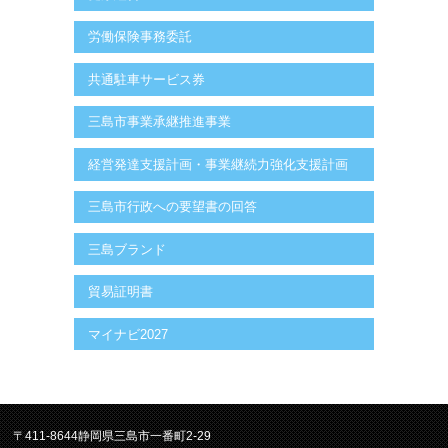
労働保険事務委託
共通駐車サービス券
三島市事業承継推進事業
経営発達支援計画・事業継続力強化支援計画
三島市行政への要望書の回答
三島ブランド
貿易証明書
マイナビ2027
〒411-8644静岡県三島市一番町2-29