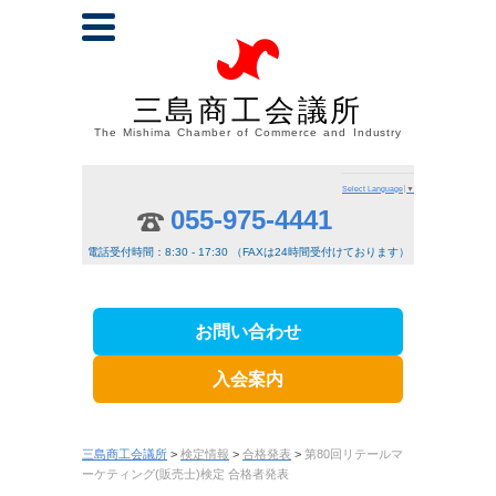
三島商工会議所
The Mishima Chamber of Commerce and Industry
Select Language
▼
055-975-4441
電話受付時間：8:30 - 17:30 （FAXは24時間受付けております）
お問い合わせ
入会案内
三島商工会議所
>
検定情報
>
合格発表
>
第80回リテールマ
ーケティング(販売士)検定 合格者発表