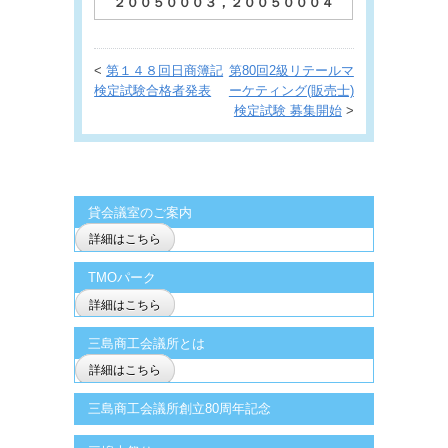
２００５０００３，２００５０００４
<
第１４８回日商簿記
第80回2級リテールマ
検定試験合格者発表
ーケティング(販売士)
検定試験 募集開始
>
貸会議室のご案内
詳細はこちら
TMOパーク
詳細はこちら
三島商工会議所とは
詳細はこちら
三島商工会議所創立80周年記念