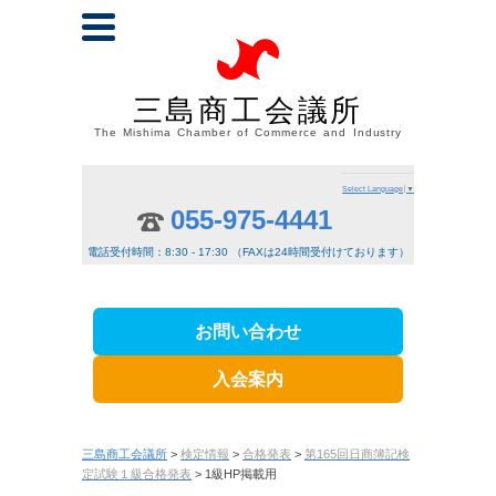
三島商工会議所
The Mishima Chamber of Commerce and Industry
Select Language
▼
055-975-4441
電話受付時間：8:30 - 17:30 （FAXは24時間受付けております）
お問い合わせ
入会案内
三島商工会議所
>
検定情報
>
合格発表
>
第165回日商簿記検
定試験１級合格発表
> 1級HP掲載用