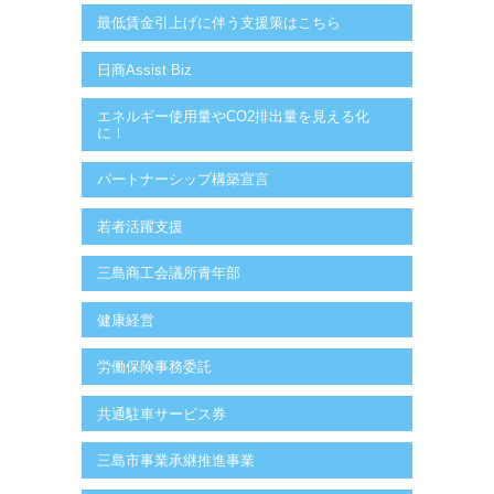
最低賃金引上げに伴う支援策はこちら
日商Assist Biz
エネルギー使用量やCO2排出量を見える化
に！
パートナーシップ構築宣言
若者活躍支援
三島商工会議所青年部
健康経営
労働保険事務委託
共通駐車サービス券
三島市事業承継推進事業