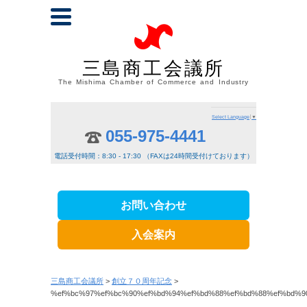
三島商工会議所
The Mishima Chamber of Commerce and Industry
Select Language
▼
055-975-4441
電話受付時間：8:30 - 17:30 （FAXは24時間受付けております）
お問い合わせ
入会案内
三島商工会議所
>
創立７０周年記念
>
%ef%bc%97%ef%bc%90%ef%bd%94%ef%bd%88%ef%bd%88%ef%bd%9