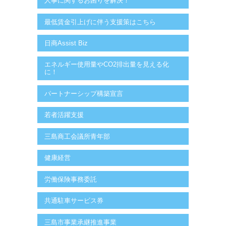
人事に関するお困りを解決！
最低賃金引上げに伴う支援策はこちら
日商Assist Biz
エネルギー使用量やCO2排出量を見える化
に！
パートナーシップ構築宣言
若者活躍支援
三島商工会議所青年部
健康経営
労働保険事務委託
共通駐車サービス券
三島市事業承継推進事業