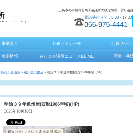
三島市の街情報と商工会議所の検定情報、貸し会
所
電話受付時間：8:30 - 17:30
ce and Industry
055-975-4441
事業資金
各種セミナー等
会員サービ
検定情報
みしま会議所ニュースBE.ME
保険・共
三島商工会議所
>
遠州屋染物店
> 明治３９年遠州屋(西暦1906年頃)(HP)
明治３９年遠州屋(西暦1906年頃)(HP)
2025年10月10日