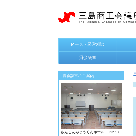
三島商工会議
The Mishima Chamber of Commer
Mーステ経営相談
貸会議室
貸会議室のご案内
さんしんみゅうくんホール
（196.97