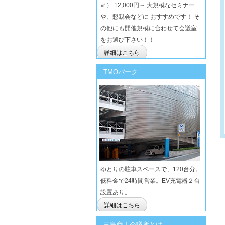
㎡） 12,000円～ 大規模なセミナー
や、懇親会などに おすすめです！ そ
の他にも開催規模に合わせて会議室
をお選び下さい！！
詳細はこちら
TMOパーク
ゆとりの駐車スペースで、120台分。
低料金で24時間営業。EV充電器２台
設置あり。
詳細はこちら
三島商工会議所とは