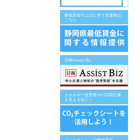
最低賃金引上げに伴う支援策は
こちら
日商Assist Biz
エネルギー使用量やCO2排出量
を見える化に！