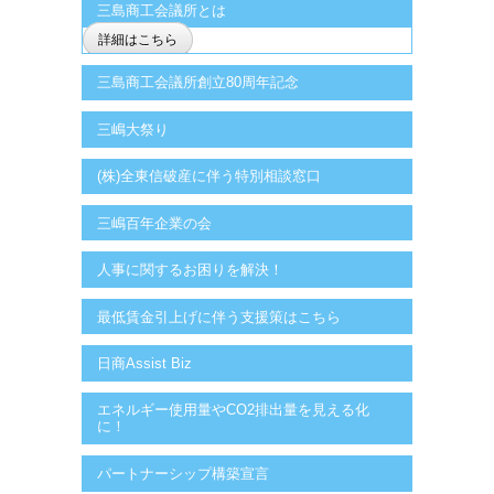
三島商工会議所とは
詳細はこちら
三島商工会議所創立80周年記念
三嶋大祭り
(株)全東信破産に伴う特別相談窓口
三嶋百年企業の会
人事に関するお困りを解決！
最低賃金引上げに伴う支援策はこちら
日商Assist Biz
エネルギー使用量やCO2排出量を見える化
に！
パートナーシップ構築宣言