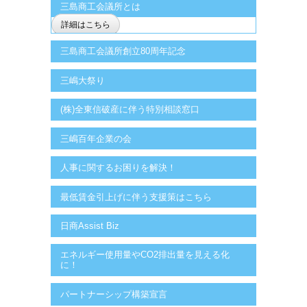
三島商工会議所とは
詳細はこちら
三島商工会議所創立80周年記念
三嶋大祭り
(株)全東信破産に伴う特別相談窓口
三嶋百年企業の会
人事に関するお困りを解決！
最低賃金引上げに伴う支援策はこちら
日商Assist Biz
エネルギー使用量やCO2排出量を見える化
に！
パートナーシップ構築宣言