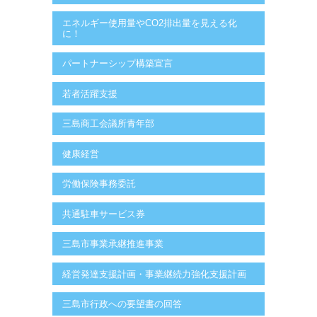
エネルギー使用量やCO2排出量を見える化
に！
パートナーシップ構築宣言
若者活躍支援
三島商工会議所青年部
健康経営
労働保険事務委託
共通駐車サービス券
三島市事業承継推進事業
経営発達支援計画・事業継続力強化支援計画
三島市行政への要望書の回答