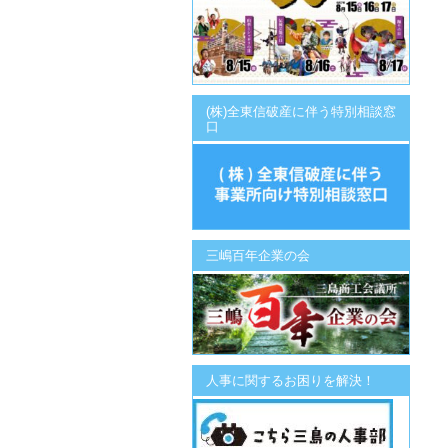
(株)全東信破産に伴う特別相談窓
口
三嶋百年企業の会
人事に関するお困りを解決！