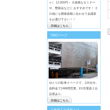
㎡） 12,000円～ 大規模なセミナー
や、懇親会などに おすすめです！ そ
の他にも開催規模に合わせて会議室
をお選び下さい！！
詳細はこちら
TMOパーク
ゆとりの駐車スペースで、120台分。
低料金で24時間営業。EV充電器２台
設置あり。
詳細はこちら
三島商工会議所とは