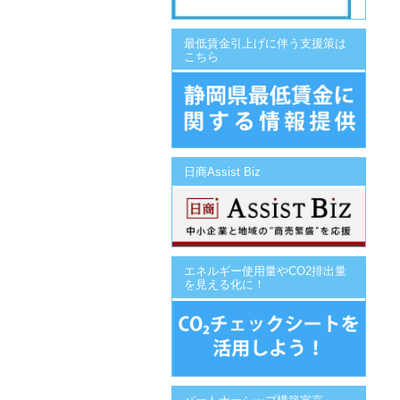
最低賃金引上げに伴う支援策は
こちら
日商Assist Biz
エネルギー使用量やCO2排出量
を見える化に！