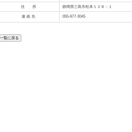
住 所
静岡県三島市松本１２８－１
連 絡 先
055-977-3045
一覧に戻る