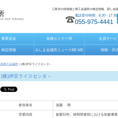
三島市の街情報と商工会議所の検定情報、貸し会
所
電話受付時間：8:30 - 17:30
ce and Industry
055-975-4441
事業資金
各種セミナー等
会員サービ
検定情報
みしま会議所ニュースBE.ME
保険・共
三島商工会議所
> (株)伊豆ライスセンタ－
(株)伊豆ライスセンタ－
参加者名
遠藤 壽
営業内容
創業53年。静岡県東部における炊飯事