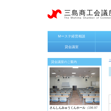
三島商工会議
The Mishima Chamber of Commer
Mーステ経営相談
貸会議室
貸会議室のご案内
さんしんみゅうくんホール
（196.97