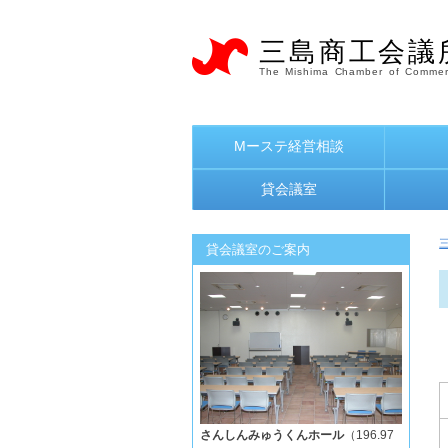
三島商工会議
The Mishima Chamber of Commer
Mーステ経営相談
貸会議室
貸会議室のご案内
さんしんみゅうくんホール
（196.97