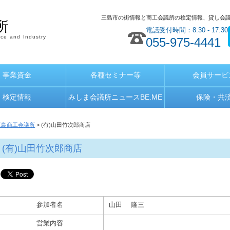
三島市の街情報と商工会議所の検定情報、貸し会
所
電話受付時間：8:30 - 17:30
ce and Industry
055-975-4441
事業資金
各種セミナー等
会員サービ
検定情報
みしま会議所ニュースBE.ME
保険・共
三島商工会議所
> (有)山田竹次郎商店
(有)山田竹次郎商店
参加者名
山田 隆三
営業内容