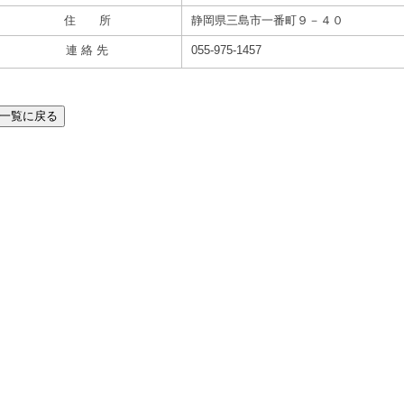
住 所
静岡県三島市一番町９－４０
連 絡 先
055-975-1457
一覧に戻る