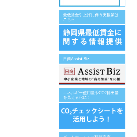
最低賃金引上げに伴う支援策は
こちら
日商Assist Biz
エネルギー使用量やCO2排出量
を見える化に！