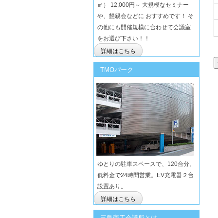
㎡） 12,000円～ 大規模なセミナー
や、懇親会などに おすすめです！ そ
の他にも開催規模に合わせて会議室
をお選び下さい！！
詳細はこちら
TMOパーク
ゆとりの駐車スペースで、120台分。
低料金で24時間営業。EV充電器２台
設置あり。
詳細はこちら
三島商工会議所とは