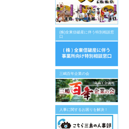
(株)全東信破産に伴う特別相談窓
口
三嶋百年企業の会
人事に関するお困りを解決！