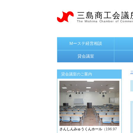
三島商工会議
The Mishima Chamber of Commer
Mーステ経営相談
貸会議室
貸会議室のご案内
さんしんみゅうくんホール
（196.97