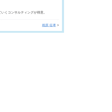
ていくコンサルティングが得意。
相原 征孝
>