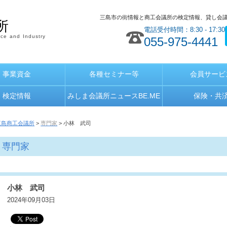
三島市の街情報と商工会議所の検定情報、貸し会
所
電話受付時間：8:30 - 17:30
ce and Industry
055-975-4441
事業資金
各種セミナー等
会員サービ
検定情報
みしま会議所ニュースBE.ME
保険・共
三島商工会議所
>
専門家
> 小林 武司
専門家
小林 武司
2024年09月03日