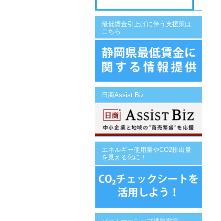
最低賃金引上げに伴う支援策は
こちら
日商Assist Biz
エネルギー使用量やCO2排出量
を見える化に！