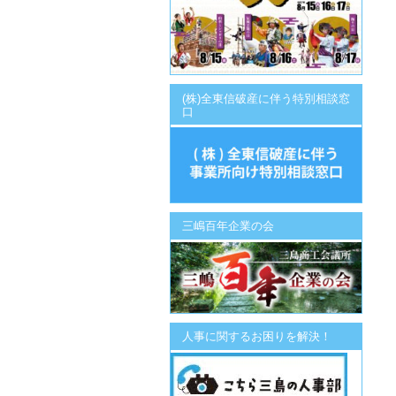
(株)全東信破産に伴う特別相談窓
口
三嶋百年企業の会
人事に関するお困りを解決！