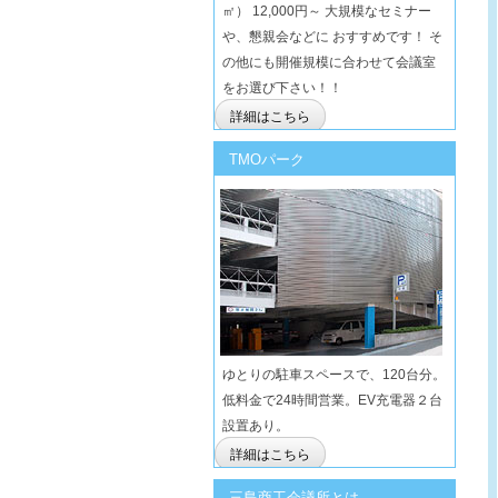
㎡） 12,000円～ 大規模なセミナー
や、懇親会などに おすすめです！ そ
の他にも開催規模に合わせて会議室
をお選び下さい！！
詳細はこちら
TMOパーク
ゆとりの駐車スペースで、120台分。
低料金で24時間営業。EV充電器２台
設置あり。
詳細はこちら
三島商工会議所とは