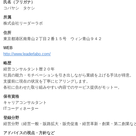
氏名（フリガナ）
コバヤシ タケシ
所属
株式会社リーダーラボ
住所
東京都港区南青山２丁目２番１５号 ウィン青山９４２
WEB
http://www.leaderlabo.com/
略歴
経営コンサルタント暦２０年
社員の能力・モチベーションを引き出しながら業績を上げる手法が得意。
支援前に現在の状況を丁寧にヒアリングします。
各社に合わせた取り組みやすい内容でのサービス提供がモットー。
保有資格
キャリアコンサルタント
ITコーディネーター
登録分野
経営分野（経営一般・販路拡大・販売促進・経営革新・創業・第二創業な
アドバイスの視点・方針など