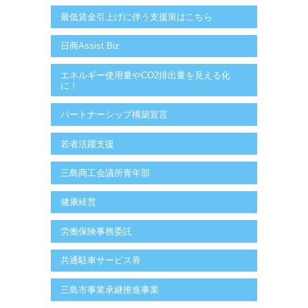
最低賃金引上げに伴う支援策はこちら
日商Assist Biz
エネルギー使用量やCO2排出量を見える化
に！
パートナーシップ構築宣言
若者活躍支援
三島商工会議所青年部
健康経営
労働保険事務委託
共通駐車サービス券
三島市事業承継推進事業