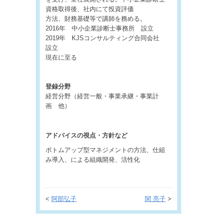
資格取得後、社内にて投資評価
方法、財務基礎等で講師を務める。
2016年 中小企業診断士事務所 設立
2019年 KJSコンサルティング合同会社
設立
現在に至る
登録分野
経営分野（経営一般・事業承継・事業計
画 他）
アドバイスの視点・方針など
ボトムアップ型マネジメントの方法、仕組
み導入、による組織開発、活性化
<
阿部弘子
関 亮子
>