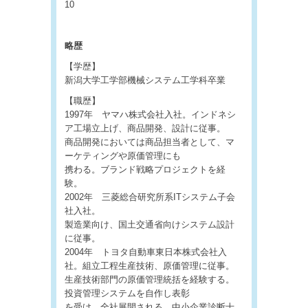
10
略歴
【学歴】
新潟大学工学部機械システム工学科卒業
【職歴】
1997年 ヤマハ株式会社入社。インドネシ
ア工場立上げ、商品開発、設計に従事。
商品開発においては商品担当者として、マ
ーケティングや原価管理にも
携わる。ブランド戦略プロジェクトを経
験。
2002年 三菱総合研究所系ITシステム子会
社入社。
製造業向け、国土交通省向けシステム設計
に従事。
2004年 トヨタ自動車東日本株式会社入
社。組立工程生産技術、原価管理に従事。
生産技術部門の原価管理統括を経験する。
投資管理システムを自作し表彰
を受け、全社展開される。中小企業診断士