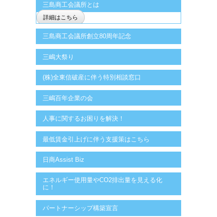
三島商工会議所とは
詳細はこちら
三島商工会議所創立80周年記念
三嶋大祭り
(株)全東信破産に伴う特別相談窓口
三嶋百年企業の会
人事に関するお困りを解決！
最低賃金引上げに伴う支援策はこちら
日商Assist Biz
エネルギー使用量やCO2排出量を見える化
に！
パートナーシップ構築宣言