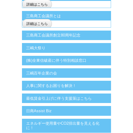
詳細はこちら
三島商工会議所とは
詳細はこちら
三島商工会議所創立80周年記念
三嶋大祭り
(株)全東信破産に伴う特別相談窓口
三嶋百年企業の会
人事に関するお困りを解決！
最低賃金引上げに伴う支援策はこちら
日商Assist Biz
エネルギー使用量やCO2排出量を見える化
に！