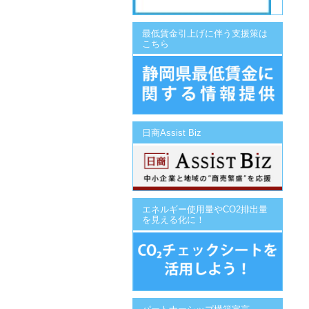
最低賃金引上げに伴う支援策は
こちら
日商Assist Biz
エネルギー使用量やCO2排出量
を見える化に！