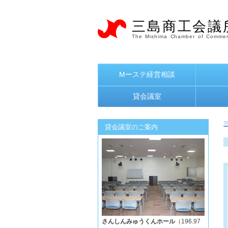
三島商工会議
The Mishima Chamber of Commer
Mーステ経営相談
貸会議室
貸会議室のご案内
さんしんみゅうくんホール
（196.97