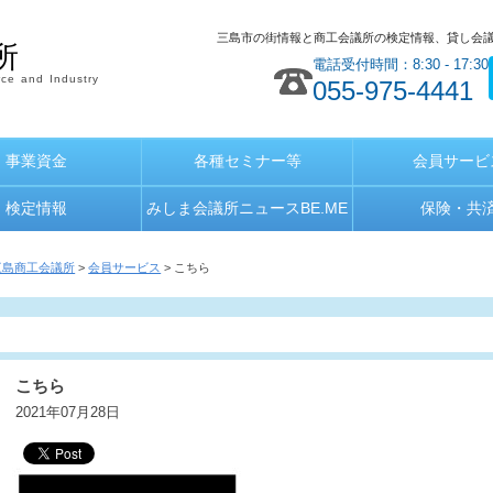
三島市の街情報と商工会議所の検定情報、貸し会
所
電話受付時間：8:30 - 17:30
ce and Industry
055-975-4441
事業資金
各種セミナー等
会員サービ
検定情報
みしま会議所ニュースBE.ME
保険・共
三島商工会議所
>
会員サービス
> こちら
こちら
2021年07月28日