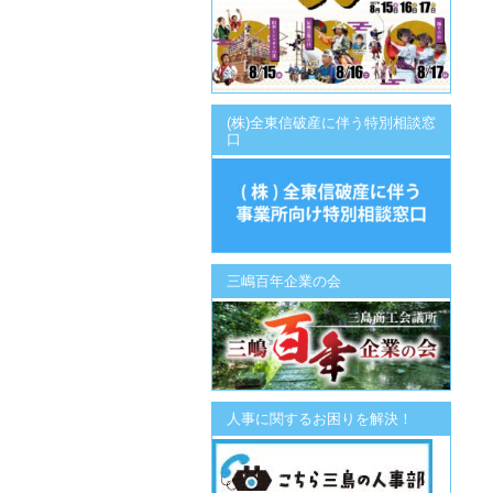
(株)全東信破産に伴う特別相談窓
口
三嶋百年企業の会
人事に関するお困りを解決！