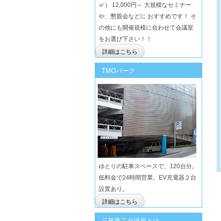
㎡） 12,000円～ 大規模なセミナー
や、懇親会などに おすすめです！ そ
の他にも開催規模に合わせて会議室
をお選び下さい！！
詳細はこちら
TMOパーク
ゆとりの駐車スペースで、120台分。
低料金で24時間営業。EV充電器２台
設置あり。
詳細はこちら
三島商工会議所とは