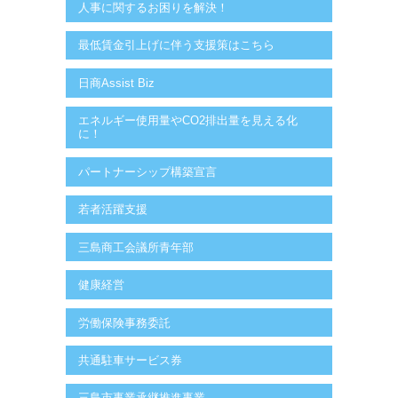
人事に関するお困りを解決！
最低賃金引上げに伴う支援策はこちら
日商Assist Biz
エネルギー使用量やCO2排出量を見える化
に！
パートナーシップ構築宣言
若者活躍支援
三島商工会議所青年部
健康経営
労働保険事務委託
共通駐車サービス券
三島市事業承継推進事業