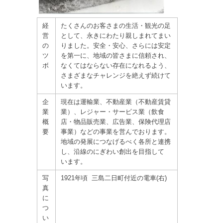
経
たくさんのお客さまの生活・観光の足
営
として、永きにわたり親しまれてまい
の
りました。安全・安心、さらには安定
ツ
を第一に、地域の皆さまに信頼され、
ボ
なくてはならない存在になれるよう、
さまざまなチャレンジを絶えず続けて
います。
企
現在は運輸業、不動産業（不動産賃貸
業
業）、レジャー・サービス業（飲食
概
店・物品販売業、広告業、保険代理店
要
事業）などの事業を営んでおります。
地域の発展につなげるべく各所と連携
し、沿線のにぎわい創出を目指して
います。
写
1921年頃 三島二日町付近の電車(右)
真
に
つ
い