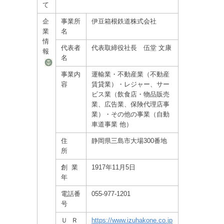
て
企
事業所
伊豆箱根鉄道株式会社
業
名
情
代表者
代表取締役社長 伍堂 文康
報
名
事業内
運輸業・不動産業（不動産
容
賃貸業）・レジャー、サー
ビス業（飲食店・物品販売
業、広告業、保険代理店事
業）・その他の事業（自動
車道事業 他）
住
静岡県三島市大場300番地
所
創 業
1917年11月5日
年
電話番
055-977-1201
号
Ｕ Ｒ
https://www.izuhakone.co.jp