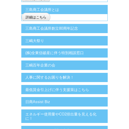
三島商工会議所とは
詳細はこちら
三島商工会議所創立80周年記念
三嶋大祭り
(株)全東信破産に伴う特別相談窓口
三嶋百年企業の会
人事に関するお困りを解決！
最低賃金引上げに伴う支援策はこちら
日商Assist Biz
エネルギー使用量やCO2排出量を見える化
に！