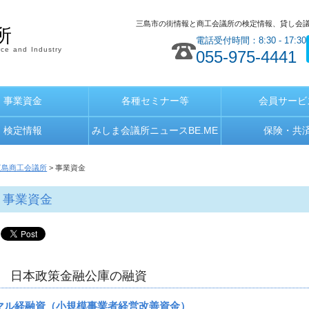
三島市の街情報と商工会議所の検定情報、貸し会
所
電話受付時間：8:30 - 17:30
ce and Industry
055-975-4441
事業資金
各種セミナー等
会員サービ
検定情報
みしま会議所ニュースBE.ME
保険・共
三島商工会議所
> 事業資金
事業資金
日本政策金融公庫の融資
マル経融資（小規模事業者経営改善資金）