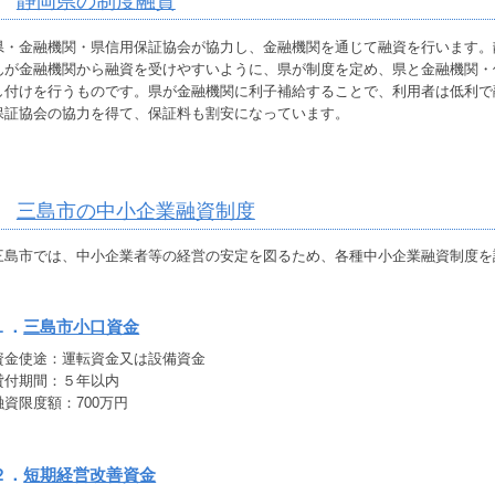
静岡県の制度融資
県・金融機関・県信用保証協会が協力し、金融機関を通じて融資を行います。
んが金融機関から融資を受けやすいように、
県が制度を定め
、県と
金融機関・
し付けを行う
ものです。
県が金融機関に利子補給
することで、
利用者は低利で
保証協会の協力を得て、
保証料も割安
になっています。
三島市の中小企業融資制度
三島市では、中小企業者等の経営の安定を図るため、各種中小企業融資制度を
１．
三島市小口資金
資金使途：運転資金又は設備資金
貸付期間：５年以内
融資限度額：700万円
２．
短期経営改善資金