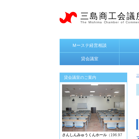
三島商工会議
The Mishima Chamber of Commer
Mーステ経営相談
貸会議室
貸会議室のご案内
さんしんみゅうくんホール
（196.97