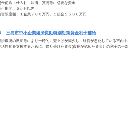
資金使途：仕入れ、決済、賞与等に必要な資金
貸付期間：５か月以内
融資限度額：１企業７００万円、１組合１５００万円
３．
三島市中小企業経済変動特別対策資金利子補給
経済環境の激変等により一時的に売上げが減少し、経営が悪化している市内中
び活性化を支援するために、借り受けた資金(市長が認めた資金）の利子の一