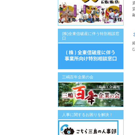
(株)全東信破産に伴う特別相談窓
口
三嶋百年企業の会
人事に関するお困りを解決！