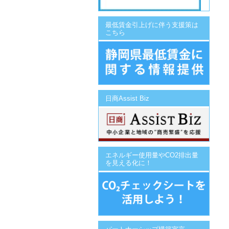
最低賃金引上げに伴う支援策は
こちら
日商Assist Biz
エネルギー使用量やCO2排出量
を見える化に！