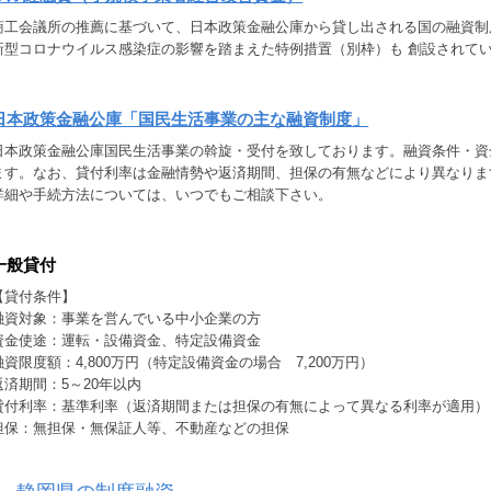
商工会議所の推薦に基づいて、日本政策金融公庫から貸し出される国の融資制
新型コロナウイルス感染症の影響を踏まえた特例措置（別枠）も 創設されて
日本政策金融公庫「国民生活事業の主な融資制度」
日本政策金融公庫国民生活事業の斡旋・受付を致しております。融資条件・資
ます。なお、貸付利率は金融情勢や返済期間、担保の有無などにより異なりま
詳細や手続方法については、いつでもご相談下さい。
一般貸付
【貸付条件】
融資対象：事業を営んでいる中小企業の方
資金使途：運転・設備資金、特定設備資金
融資限度額：4,800万円（特定設備資金の場合 7,200万円）
返済期間：5～20年以内
貸付利率：基準利率（返済期間または担保の有無によって異なる利率が適用）
担保：無担保・無保証人等、不動産などの担保