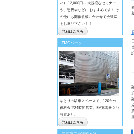
㎡） 12,000円～ 大規模なセミナー
や、懇親会などに おすすめです！ そ
の他にも開催規模に合わせて会議室
をお選び下さい！！
詳細はこちら
TMOパーク
ゆとりの駐車スペースで、120台分。
低料金で24時間営業。EV充電器２台
設置あり。
詳細はこちら
三島商工会議所とは