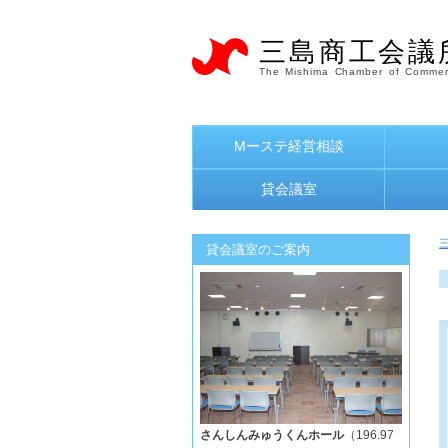
三島商工会議
The Mishima Chamber of Commer
Mーステ経営相談
貸会議室
貸会議室のご案内
さんしんみゅうくんホール
（196.97