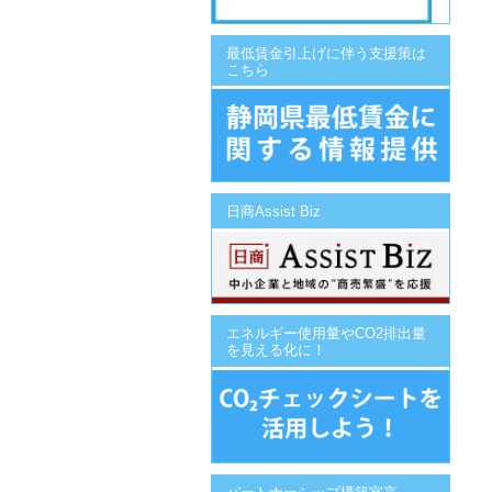
最低賃金引上げに伴う支援策は
こちら
日商Assist Biz
エネルギー使用量やCO2排出量
を見える化に！