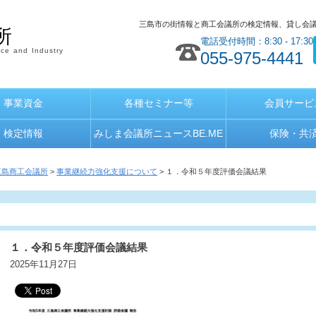
三島市の街情報と商工会議所の検定情報、貸し会
所
電話受付時間：8:30 - 17:30
ce and Industry
055-975-4441
事業資金
各種セミナー等
会員サービ
検定情報
みしま会議所ニュースBE.ME
保険・共
三島商工会議所
>
事業継続力強化支援について
> １．令和５年度評価会議結果
１．令和５年度評価会議結果
2025年11月27日