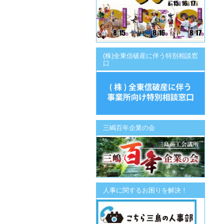
(株)全東信破産に伴う特別相談窓
口
三嶋百年企業の会
人事に関するお困りを解決！