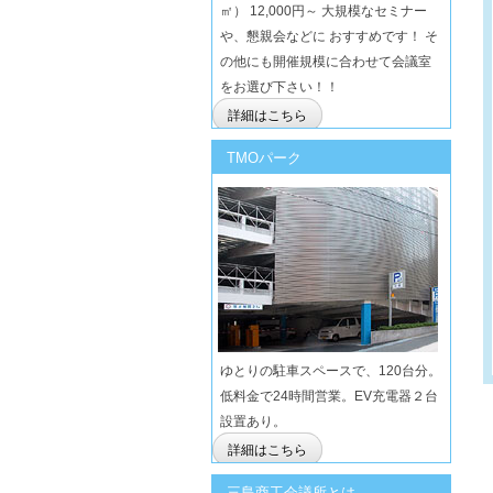
㎡） 12,000円～ 大規模なセミナー
や、懇親会などに おすすめです！ そ
の他にも開催規模に合わせて会議室
をお選び下さい！！
詳細はこちら
TMOパーク
ゆとりの駐車スペースで、120台分。
低料金で24時間営業。EV充電器２台
設置あり。
詳細はこちら
三島商工会議所とは