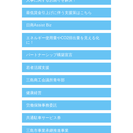
人事に関するお困りを解決！
最低賃金引上げに伴う支援策はこちら
日商Assist Biz
エネルギー使用量やCO2排出量を見える化
に！
パートナーシップ構築宣言
若者活躍支援
三島商工会議所青年部
健康経営
労働保険事務委託
共通駐車サービス券
三島市事業承継推進事業