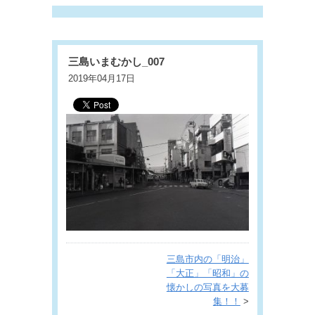
三島いまむかし_007
2019年04月17日
三島市内の「明治」
「大正」「昭和」の
懐かしの写真を大募
集！！
>