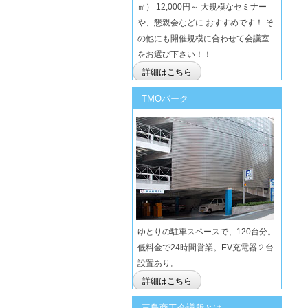
㎡） 12,000円～ 大規模なセミナー
や、懇親会などに おすすめです！ そ
の他にも開催規模に合わせて会議室
をお選び下さい！！
詳細はこちら
TMOパーク
ゆとりの駐車スペースで、120台分。
低料金で24時間営業。EV充電器２台
設置あり。
詳細はこちら
三島商工会議所とは