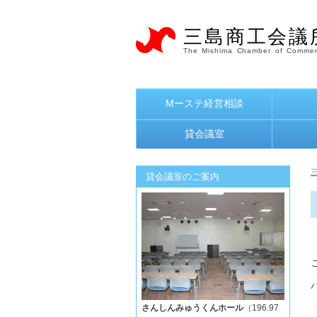
三島商工会議
The Mishima Chamber of Commer
Mーステ経営相談
貸会議室
貸会議室のご案内
さんしんみゅうくんホール
（196.97