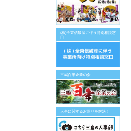
(株)全東信破産に伴う特別相談窓
口
三嶋百年企業の会
人事に関するお困りを解決！