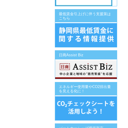
最低賃金引上げに伴う支援策は
こちら
日商Assist Biz
エネルギー使用量やCO2排出量
を見える化に！