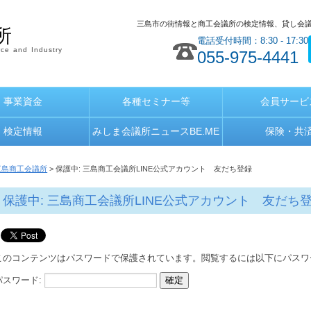
三島市の街情報と商工会議所の検定情報、貸し会
所
電話受付時間：8:30 - 17:30
ce and Industry
055-975-4441
事業資金
各種セミナー等
会員サービ
検定情報
みしま会議所ニュースBE.ME
保険・共
三島商工会議所
> 保護中: 三島商工会議所LINE公式アカウント 友だち登録
保護中: 三島商工会議所LINE公式アカウント 友だち
このコンテンツはパスワードで保護されています。閲覧するには以下にパスワ
パスワード: