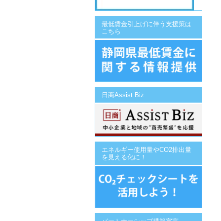
最低賃金引上げに伴う支援策は
こちら
日商Assist Biz
エネルギー使用量やCO2排出量
を見える化に！