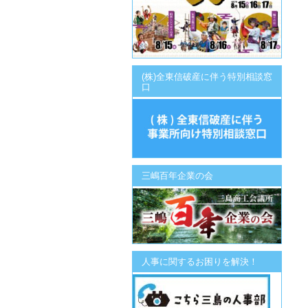
(株)全東信破産に伴う特別相談窓
口
三嶋百年企業の会
人事に関するお困りを解決！