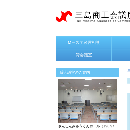
三島商工会議
The Mishima Chamber of Commer
Mーステ経営相談
貸会議室
貸会議室のご案内
さんしんみゅうくんホール
（196.97