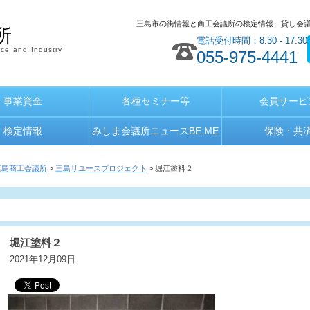
三島市の街情報と商工会議所の検定情報、貸し会
所
電話受付時間：8:30 - 17:30
ce and Industry
055-975-4441
事業資金
各種セミナー等
会員サービ
検定情報
みしま会議所ニュースBE.ME
保険・共
三島商工会議所
>
三島リユースプロジェクト
> 堀江塗料２
堀江塗料２
2021年12月09日