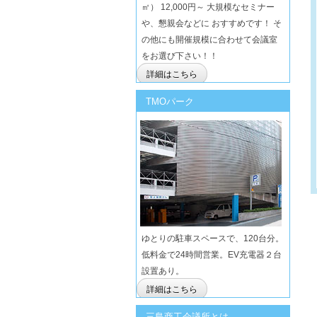
㎡） 12,000円～ 大規模なセミナー
や、懇親会などに おすすめです！ そ
の他にも開催規模に合わせて会議室
をお選び下さい！！
詳細はこちら
TMOパーク
ゆとりの駐車スペースで、120台分。
低料金で24時間営業。EV充電器２台
設置あり。
詳細はこちら
三島商工会議所とは