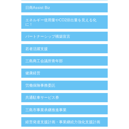
日商Assist Biz
エネルギー使用量やCO2排出量を見える化
に！
パートナーシップ構築宣言
若者活躍支援
三島商工会議所青年部
健康経営
労働保険事務委託
共通駐車サービス券
三島市事業承継推進事業
経営発達支援計画・事業継続力強化支援計画