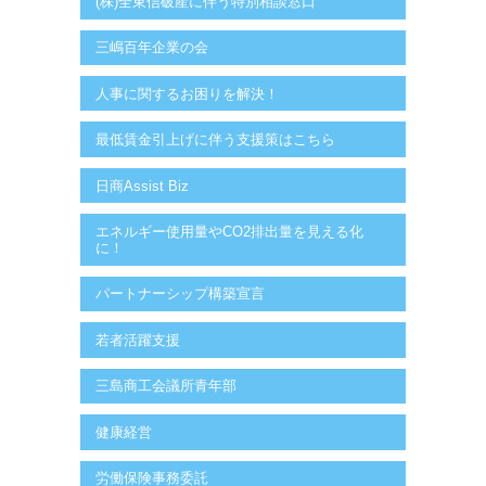
(株)全東信破産に伴う特別相談窓口
三嶋百年企業の会
人事に関するお困りを解決！
最低賃金引上げに伴う支援策はこちら
日商Assist Biz
エネルギー使用量やCO2排出量を見える化
に！
パートナーシップ構築宣言
若者活躍支援
三島商工会議所青年部
健康経営
労働保険事務委託