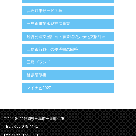
共通駐車サービス券
三島市事業承継推進事業
経営発達支援計画・事業継続力強化支援計画
三島市行政への要望書の回答
三島ブランド
貿易証明書
マイナビ2027
〒411-8644静岡県三島市一番町2-29
TEL：055-975-4441
FAX：055-972-2010