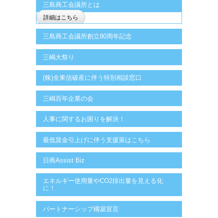
三島商工会議所とは
詳細はこちら
三島商工会議所創立80周年記念
三嶋大祭り
(株)全東信破産に伴う特別相談窓口
三嶋百年企業の会
人事に関するお困りを解決！
最低賃金引上げに伴う支援策はこちら
日商Assist Biz
エネルギー使用量やCO2排出量を見える化
に！
パートナーシップ構築宣言