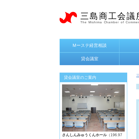
三島商工会議
The Mishima Chamber of Commer
Mーステ経営相談
貸会議室
貸会議室のご案内
さんしんみゅうくんホール
（196.97