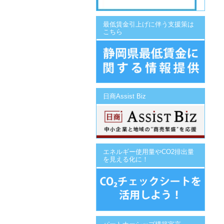
最低賃金引上げに伴う支援策は
こちら
日商Assist Biz
エネルギー使用量やCO2排出量
を見える化に！