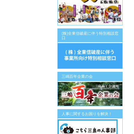
(株)全東信破産に伴う特別相談窓
口
三嶋百年企業の会
人事に関するお困りを解決！