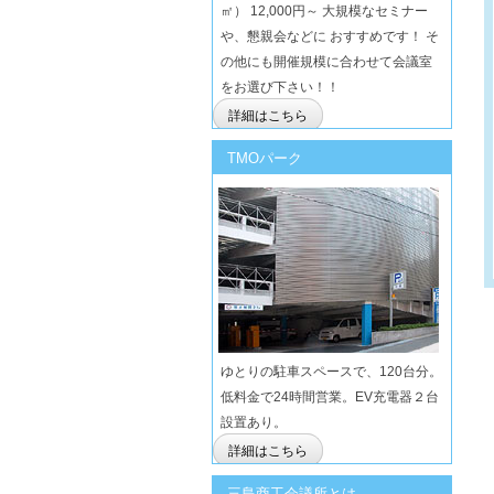
㎡） 12,000円～ 大規模なセミナー
や、懇親会などに おすすめです！ そ
の他にも開催規模に合わせて会議室
をお選び下さい！！
詳細はこちら
TMOパーク
ゆとりの駐車スペースで、120台分。
低料金で24時間営業。EV充電器２台
設置あり。
詳細はこちら
三島商工会議所とは