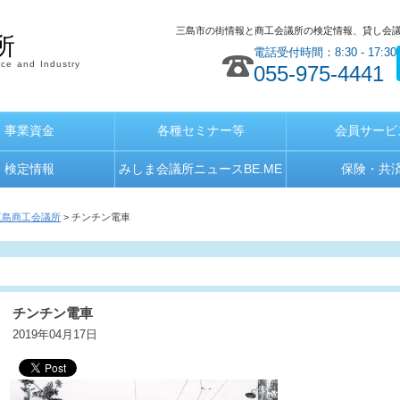
三島市の街情報と商工会議所の検定情報、貸し会
所
電話受付時間：8:30 - 17:30
ce and Industry
055-975-4441
事業資金
各種セミナー等
会員サービ
検定情報
みしま会議所ニュースBE.ME
保険・共
三島商工会議所
> チンチン電車
チンチン電車
2019年04月17日